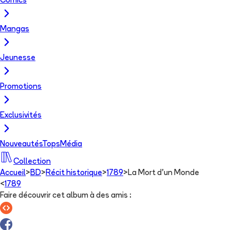
Comics
Mangas
Jeunesse
Promotions
Exclusivités
Nouveautés
Tops
Média
Collection
Accueil
>
BD
>
Récit historique
>
1789
>
La Mort d'un Monde
<
1789
Faire découvrir cet album à des amis
: