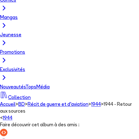
Comics
Mangas
Jeunesse
Promotions
Exclusivités
Nouveautés
Tops
Média
Collection
Accueil
>
BD
>
Récit de guerre et d'aviation
>
1944
>
1944 - Retour
aux sources
<
1944
Faire découvrir cet album à des amis
: