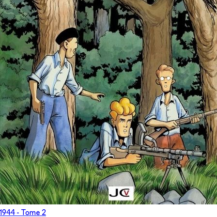
1944
- Tome
2