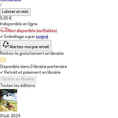
/
Laisser un avis
0,00 €
Indisponible en ligne
Non disponible (via Bubble)
✔
Emballage super
soigné
Alertez-moi par email
Retirez-le gratuitement en librairie
Disponible dans
0
librairie
partenaire
✔
Retrait et paiement en librairie
Retirer en librairie
Toutes les éditions
01 juil. 2024