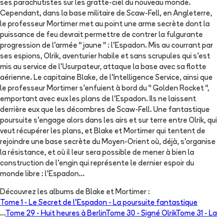
ses parachutistes sur les gratte-ciel du nouveau monde.
Cependant, dans la base militaire de Scaw-Fell, en Angleterre,
le professeur Mortimer met au point une arme secrète dont la
puissance de feu devrait permettre de contrer la fulgurante
progression de l'armée " jaune " : l'Espadon. Mis au courrant par
ses espions, Olrik, aventurier habile et sans scrupules qui s'est
mis au service de l'Usurpateur, attaque la base avec sa flotte
aérienne. Le capitaine Blake, de l'Intelligence Service, ainsi que
le professeur Mortimer s'enfuient à bord du " Golden Rocket ",
emportant avec eux les plans de l'Espadon. Ils ne laissent
derrière eux que les décombres de Scaw-Fell. Une fantastique
poursuite s'engage alors dans les airs et sur terre entre Olrik, qui
veut récupérer les plans, et Blake et Mortimer qui tentent de
rejoindre une base secrète du Moyen-Orient où, déjà, s'organise
la résistance, et où il leur sera possible de mener à bien la
construction de l'engin qui représente le dernier espoir du
monde libre : l'Espadon...
Découvrez les albums de
Blake et Mortimer
:
Tome 1 -
Le Secret de l'Espadon - La poursuite fantastique
...
Tome 29 -
Huit heures à Berlin
Tome 30 -
Signé Olrik
Tome 31 -
La