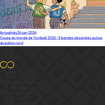
Actualités
26 juin 2026
Coupe du monde de football 2026 : 5 bandes dessinées autour
du ballon rond
Essayez
Bubble Infinity
✅
Gestion des éditions
✅
Lu / Non lu
✅
Statistiques avancées
✅
EO, dédicaces et prêts
✅
Notes personnelles
✅
Pas de publicité
✅
Images
X
débloquées