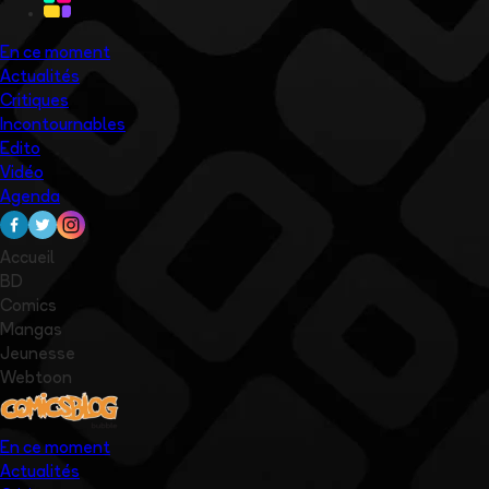
En ce moment
Actualités
Critiques
Incontournables
Edito
Vidéo
Agenda
Accueil
BD
Comics
Mangas
Jeunesse
Webtoon
En ce moment
Actualités