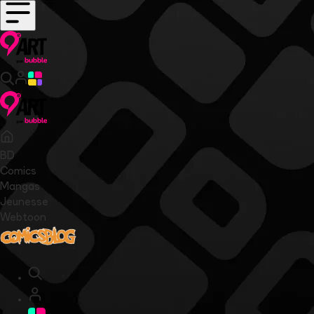
BD
Comics
Mangas
Jeunesse
Webtoon