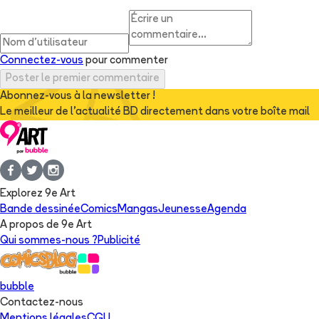
Connectez-vous
pour commenter
Poster le premier commentaire
Abonnez-vous à la newsletter !
Le meilleur de l'actualité BD directement dans votre boîte mail
Explorez 9e Art
Bande dessinée
Comics
Mangas
Jeunesse
Agenda
A propos de 9e Art
Qui sommes-nous ?
Publicité
bubble
Contactez-nous
Mentions légales
CGU