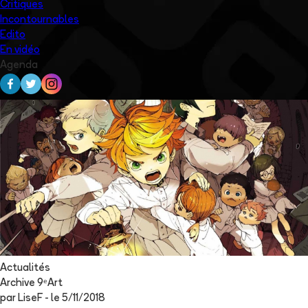
Critiques
Incontournables
Edito
En vidéo
Agenda
Actualités
Archive 9ᵉArt
par
LiseF
- le
5/11/2018