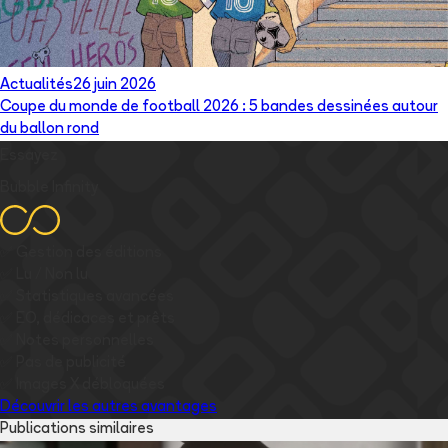
Actualités
26 juin 2026
Coupe du monde de football 2026 : 5 bandes dessinées autour
du ballon rond
Essayez
Bubble Infinity
✅
Gestion des éditions
✅
Lu / Non lu
✅
Statistiques avancées
✅
EO, dédicaces et prêts
✅
Notes personnelles
✅
Pas de publicité
✅
Images
X
débloquées
Découvrir les autres avantages
Publications similaires