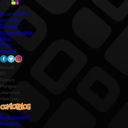
En ce moment
Actualités
Critiques
Incontournables
Edito
Vidéo
Agenda
Accueil
BD
Comics
Mangas
Jeunesse
Webtoon
En ce moment
Actualités