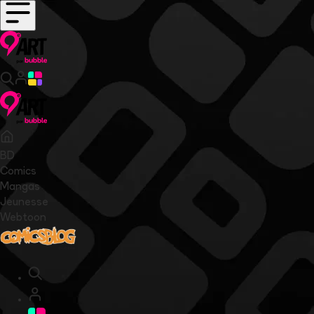
BD
Comics
Mangas
Jeunesse
Webtoon