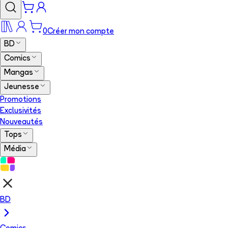
0
Créer mon compte
BD
Comics
Mangas
Jeunesse
Promotions
Exclusivités
Nouveautés
Tops
Média
BD