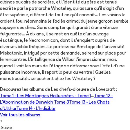
albinos aux airs de sorcière, et l'identité du père est tenue
secrète par le patriarche Whateley, qui assure qu'il s'agit d'un
être supérieur, différent de tout ce qu'il connaît... Les voisins le
croient fou, néanmoins le faciès animal du jeune garçon semble
appuyer ses dires. Sans compter qu'il grandit à une vitesse
fulgurante... À dix ans, il se met en quête d'un ouvrage
ésotérique, le Necronomicon, dont il s'enquiert auprès de
diverses bibliothèques. Le professeur Armitage de l'université
Miskatonic, intrigué par cette demande, se rend sur place pour
le rencontrer. L'intelligence de Wilbur l'impressionne, mais
quand il voit les murs de l'étage se déformer sous l'effet d'une
puissance inconnue, il repart la peur au ventre ! Quelles
monstruosités se cachent chez les Whateley ?
Découvrez les albums de
Les chefs-d’œuvre de Lovecraft
:
Tome 1 -
Les Montagnes Hallucinées - Tome 1
...
Tome 12 -
L'Abomination de Dunwich Tome 3
Tome 13 -
Les Chats
d'Ulthar
Tome 14 -
L'Indicible
Voir tous les albums
+
Suivie