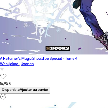
A Returner's Magic Should be Special
- Tome
4
Wookjakga
,
Usonan
16,95 €
Disponible
Ajouter au panier