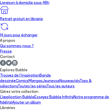
Livraison à domicile sous 48h
Retrait gratuit en librairie
14 jours pour échanger
A propos
Qui sommes-nous ?
Presse
Contact
Explorez Bubble
Trouvez de l'inspiration
Bande
dessinée
Comics
Mangas
Jeunesse
Nouveautés
Tops &
sélections
Toutes les séries
Tous les auteurs
Gérez votre collection
L'application Bubble
Essayez Bubble Infinity
Notre programme de
fidélité
Ajouter un album
Librairies