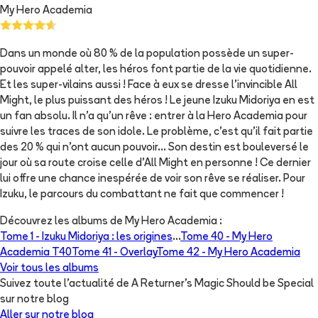
My Hero Academia
Dans un monde où 80 % de la population possède un super-
pouvoir appelé alter, les héros font partie de la vie quotidienne.
Et les super-vilains aussi ! Face à eux se dresse l’invincible All
Might, le plus puissant des héros ! Le jeune Izuku Midoriya en est
un fan absolu. Il n’a qu’un rêve : entrer à la Hero Academia pour
suivre les traces de son idole. Le problème, c’est qu’il fait partie
des 20 % qui n’ont aucun pouvoir… Son destin est bouleversé le
jour où sa route croise celle d’All Might en personne ! Ce dernier
lui offre une chance inespérée de voir son rêve se réaliser. Pour
Izuku, le parcours du combattant ne fait que commencer !
Découvrez les albums de
My Hero Academia
:
Tome 1 -
Izuku Midoriya : les origines
...
Tome 40 -
My Hero
Academia T40
Tome 41 -
Overlay
Tome 42 -
My Hero Academia
Voir tous les albums
Suivez toute l'actualité de A Returner's Magic Should be Special
sur notre blog
Aller sur notre blog