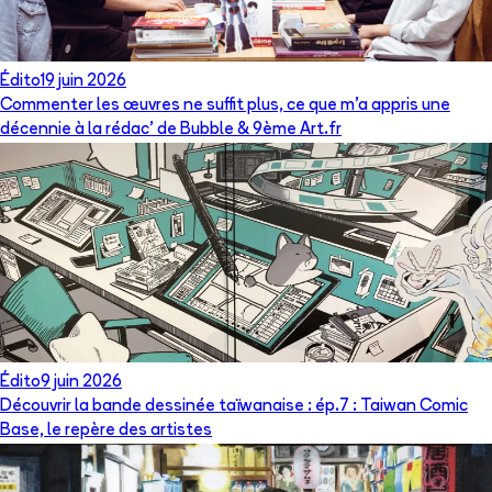
Édito
19 juin 2026
Commenter les œuvres ne suffit plus, ce que m’a appris une
décennie à la rédac’ de Bubble & 9ème Art.fr
Édito
9 juin 2026
Découvrir la bande dessinée taïwanaise : ép.7 : Taiwan Comic
Base, le repère des artistes