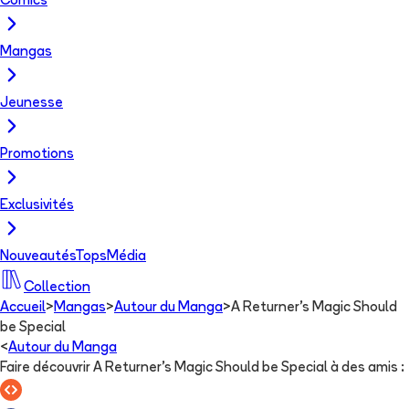
Comics
Mangas
Jeunesse
Promotions
Exclusivités
Nouveautés
Tops
Média
Collection
Accueil
>
Mangas
>
Autour du Manga
>
A Returner's Magic Should
be Special
<
Autour du Manga
Faire découvrir A Returner's Magic Should be Special à des amis
: