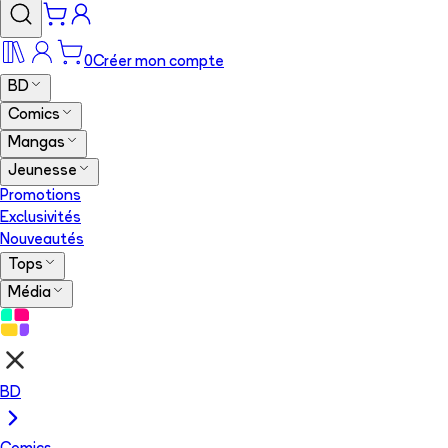
0
Créer mon compte
BD
Comics
Mangas
Jeunesse
Promotions
Exclusivités
Nouveautés
Tops
Média
BD