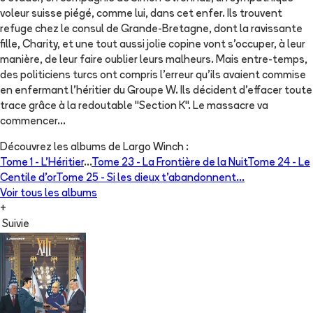
voleur suisse piégé, comme lui, dans cet enfer. Ils trouvent
refuge chez le consul de Grande-Bretagne, dont la ravissante
fille, Charity, et une tout aussi jolie copine vont s'occuper, à leur
manière, de leur faire oublier leurs malheurs. Mais entre-temps,
des politiciens turcs ont compris l'erreur qu'ils avaient commise
en enfermant l'héritier du Groupe W. Ils décident d'effacer toute
trace grâce à la redoutable "Section K". Le massacre va
commencer...
Découvrez les albums de
Largo Winch
:
Tome 1 -
L'Héritier
...
Tome 23 -
La Frontière de la Nuit
Tome 24 -
Le
Centile d'or
Tome 25 -
Si les dieux t'abandonnent...
Voir tous les albums
+
Suivie