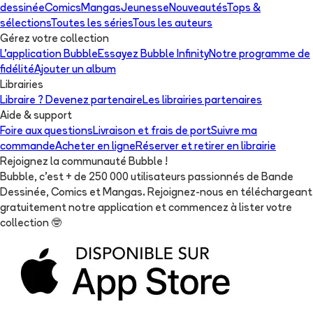
dessinée
Comics
Mangas
Jeunesse
Nouveautés
Tops &
sélections
Toutes les séries
Tous les auteurs
Gérez votre collection
L'application Bubble
Essayez Bubble Infinity
Notre programme de
fidélité
Ajouter un album
Librairies
Libraire ? Devenez partenaire
Les librairies partenaires
Aide & support
Foire aux questions
Livraison et frais de port
Suivre ma
commande
Acheter en ligne
Réserver et retirer en librairie
Rejoignez la communauté Bubble !
Bubble, c'est + de 250 000 utilisateurs passionnés de Bande
Dessinée, Comics et Mangas. Rejoignez-nous en téléchargeant
gratuitement notre application et commencez à lister votre
collection
🤓