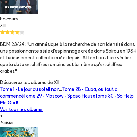
En cours
XIII
BDM 23/24: "Un amnésique à la recherche de son identité dans
une passionnante série d'espionnage créée dans Spirou en 1984
et furieusement collectionnée depuis. Attention : bien vérifier
que la date en chiffres romains est la même qu'en chiffres
arabes"
Découvrez les albums de
XIII
:
Tome 1 -
Le jour du soleil noir
...
Tome 28 -
Cuba, où tout a
commencé
Tome 29 -
Moscow - Spaso House
Tome 30 -
So Help
Me God!
Voir tous les albums
+
Suivie