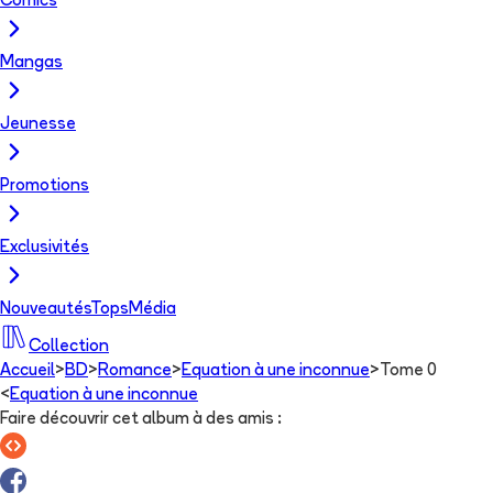
Comics
Mangas
Jeunesse
Promotions
Exclusivités
Nouveautés
Tops
Média
Collection
Accueil
>
BD
>
Romance
>
Equation à une inconnue
>
Tome 0
<
Equation à une inconnue
Faire découvrir cet album à des amis
: