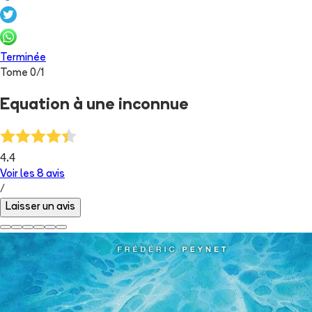
Terminée
Tome
0
/
1
Equation à une inconnue
4.4
Voir les
8
avis
/
Laisser un avis