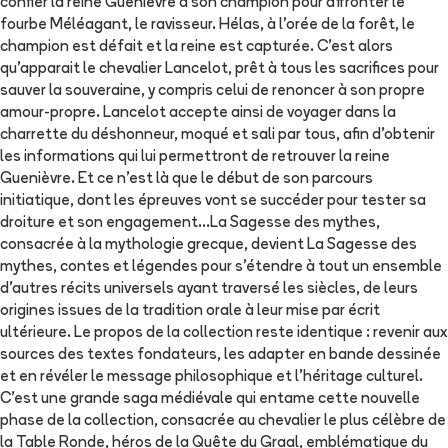
confier la reine Guenièvre à son champion pour affronter le
fourbe Méléagant, le ravisseur. Hélas, à l'orée de la forêt, le
champion est défait et la reine est capturée. C’est alors
qu’apparait le chevalier Lancelot, prêt à tous les sacrifices pour
sauver la souveraine, y compris celui de renoncer à son propre
amour-propre. Lancelot accepte ainsi de voyager dans la
charrette du déshonneur, moqué et sali par tous, afin d’obtenir
les informations qui lui permettront de retrouver la reine
Guenièvre. Et ce n’est là que le début de son parcours
initiatique, dont les épreuves vont se succéder pour tester sa
droiture et son engagement…La Sagesse des mythes,
consacrée à la mythologie grecque, devient La Sagesse des
mythes, contes et légendes pour s’étendre à tout un ensemble
d’autres récits universels ayant traversé les siècles, de leurs
origines issues de la tradition orale à leur mise par écrit
ultérieure. Le propos de la collection reste identique : revenir aux
sources des textes fondateurs, les adapter en bande dessinée
et en révéler le message philosophique et l’héritage culturel.
C’est une grande saga médiévale qui entame cette nouvelle
phase de la collection, consacrée au chevalier le plus célèbre de
la Table Ronde, héros de la Quête du Graal, emblématique du