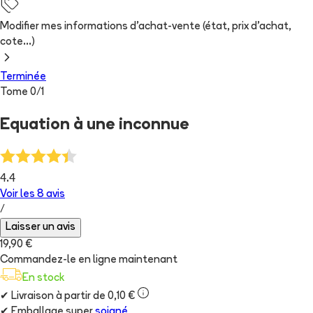
Modifier mes informations d'achat-vente (état, prix d'achat,
cote...)
Terminée
Tome
0
/
1
Equation à une inconnue
4.4
Voir les
8
avis
/
Laisser un avis
19,90 €
Commandez-le en ligne maintenant
En stock
✔
Livraison à partir de 0,10 €
✔
Emballage super
soigné