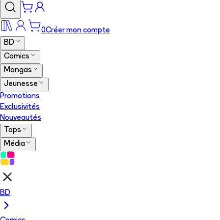
0
Créer mon compte
BD
Comics
Mangas
Jeunesse
Promotions
Exclusivités
Nouveautés
Tops
Média
BD