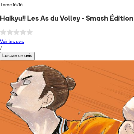
Tome
16
/
16
Haikyu!! Les As du Volley - Smash Éditio
Voir les
avis
/
Laisser un avis