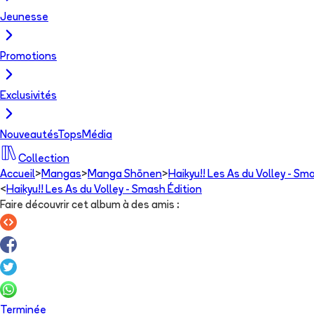
Jeunesse
Promotions
Exclusivités
Nouveautés
Tops
Média
Collection
Accueil
>
Mangas
>
Manga Shōnen
>
Haikyu!! Les As du Volley - Sm
<
Haikyu!! Les As du Volley - Smash Édition
Faire découvrir cet album à des amis
:
Terminée