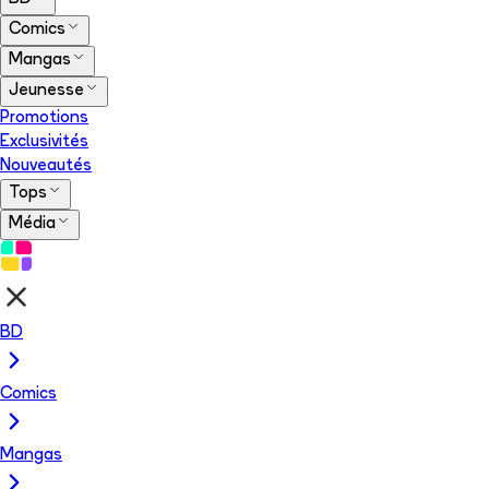
Comics
Mangas
Jeunesse
Promotions
Exclusivités
Nouveautés
Tops
Média
BD
Comics
Mangas