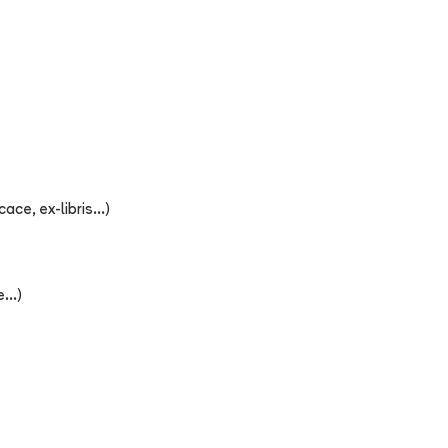
ce, ex-libris...)
...)