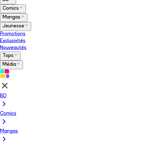
Comics
Mangas
Jeunesse
Promotions
Exclusivités
Nouveautés
Tops
Média
BD
Comics
Mangas