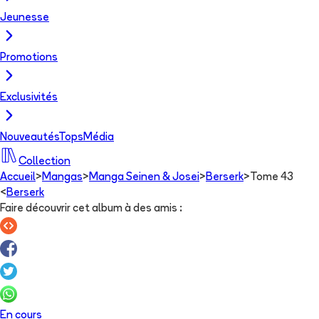
Jeunesse
Promotions
Exclusivités
Nouveautés
Tops
Média
Collection
Accueil
>
Mangas
>
Manga Seinen & Josei
>
Berserk
>
Tome 43
<
Berserk
Faire découvrir cet album à des amis
:
En cours