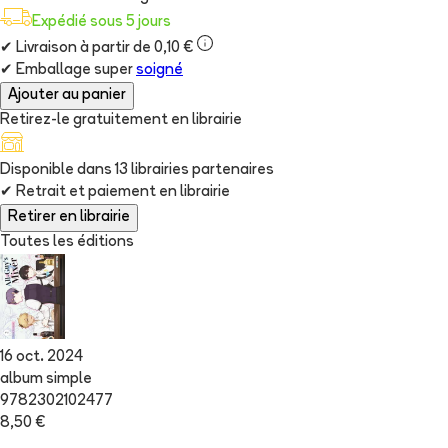
Expédié sous 5 jours
✔
Livraison à partir de 0,10 €
✔
Emballage super
soigné
Ajouter au panier
Retirez-le gratuitement en librairie
Disponible dans
13
librairie
s
partenaire
s
✔
Retrait et paiement en librairie
Retirer en librairie
Toutes les éditions
16 oct. 2024
album simple
9782302102477
8,50 €