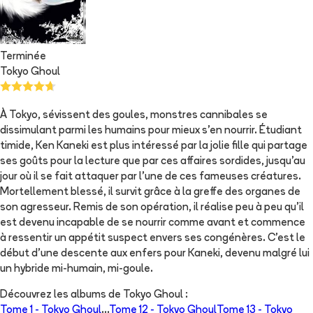
Terminée
Tokyo Ghoul
À Tokyo, sévissent des goules, monstres cannibales se
dissimulant parmi les humains pour mieux s'en nourrir. Étudiant
timide, Ken Kaneki est plus intéressé par la jolie fille qui partage
ses goûts pour la lecture que par ces affaires sordides, jusqu'au
jour où il se fait attaquer par l'une de ces fameuses créatures.
Mortellement blessé, il survit grâce à la greffe des organes de
son agresseur. Remis de son opération, il réalise peu à peu qu'il
est devenu incapable de se nourrir comme avant et commence
à ressentir un appétit suspect envers ses congénères. C'est le
début d'une descente aux enfers pour Kaneki, devenu malgré lui
un hybride mi-humain, mi-goule.
Découvrez les albums de
Tokyo Ghoul
:
Tome 1 -
Tokyo Ghoul
...
Tome 12 -
Tokyo Ghoul
Tome 13 -
Tokyo