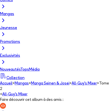
Comics
Mangas
Jeunesse
Promotions
Exclusivités
Nouveautés
Tops
Média
Collection
Accueil
>
Mangas
>
Manga Seinen & Josei
>
All-Guy's Mixer
>
Tome
2
<
All-Guy's Mixer
Faire découvrir cet album à des amis
: