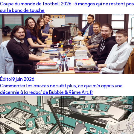
Coupe du monde de football 2026 : 5 mangas qui ne restent pas
sur le banc de touche
Édito
19 juin 2026
Commenter les œuvres ne suffit plus, ce que m’a appris une
décennie à la rédac’ de Bubble & 9ème Art.fr