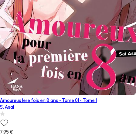
Amoureux 1ere fois en 8 ans - Tome 01
- Tome
1
S. Asai
7,95 €