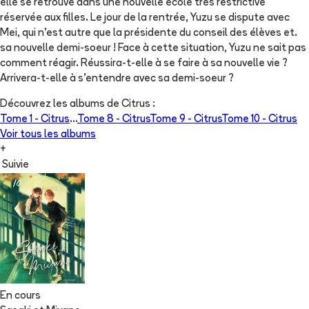
elle se retrouve dans une nouvelle école très restrictive
réservée aux filles. Le jour de la rentrée, Yuzu se dispute avec
Mei, qui n'est autre que la présidente du conseil des élèves et.
sa nouvelle demi-soeur ! Face à cette situation, Yuzu ne sait pas
comment réagir. Réussira-t-elle à se faire à sa nouvelle vie ?
Arrivera-t-elle à s'entendre avec sa demi-soeur ?
Découvrez les albums de
Citrus
:
Tome 1 -
Citrus
...
Tome 8 -
Citrus
Tome 9 -
Citrus
Tome 10 -
Citrus
Voir tous les albums
+
Suivie
En cours