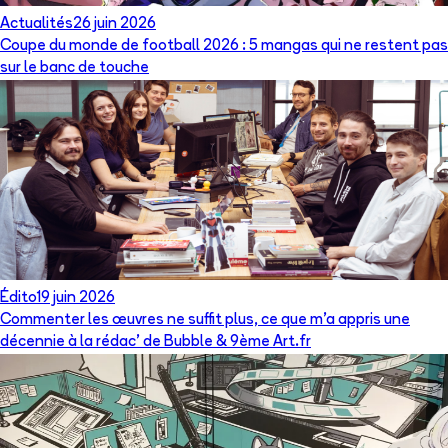
Actualités
26 juin 2026
Coupe du monde de football 2026 : 5 mangas qui ne restent pas
sur le banc de touche
Édito
19 juin 2026
Commenter les œuvres ne suffit plus, ce que m’a appris une
décennie à la rédac’ de Bubble & 9ème Art.fr