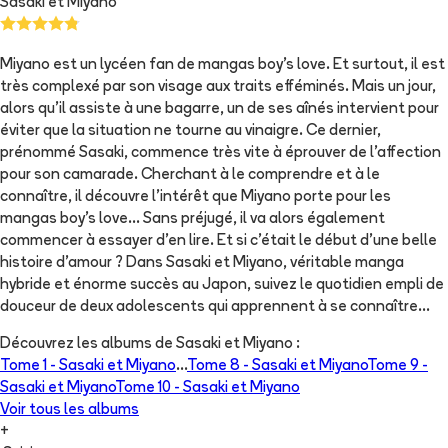
Sasaki et Miyano
Miyano est un lycéen fan de mangas boy’s love. Et surtout, il est
très complexé par son visage aux traits efféminés. Mais un jour,
alors qu’il assiste à une bagarre, un de ses aînés intervient pour
éviter que la situation ne tourne au vinaigre. Ce dernier,
prénommé Sasaki, commence très vite à éprouver de l’affection
pour son camarade. Cherchant à le comprendre et à le
connaître, il découvre l’intérêt que Miyano porte pour les
mangas boy’s love... Sans préjugé, il va alors également
commencer à essayer d’en lire. Et si c’était le début d’une belle
histoire d’amour ? Dans Sasaki et Miyano, véritable manga
hybride et énorme succès au Japon, suivez le quotidien empli de
douceur de deux adolescents qui apprennent à se connaître...
Découvrez les albums de
Sasaki et Miyano
:
Tome 1 -
Sasaki et Miyano
...
Tome 8 -
Sasaki et Miyano
Tome 9 -
Sasaki et Miyano
Tome 10 -
Sasaki et Miyano
Voir tous les albums
+