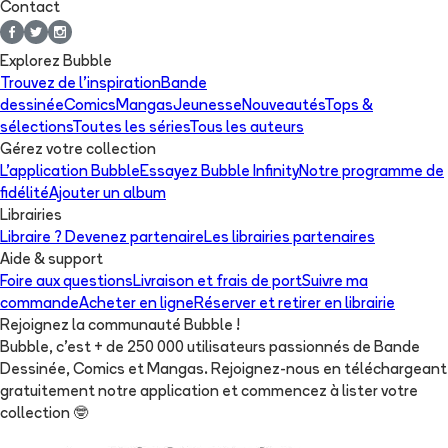
Contact
Explorez Bubble
Trouvez de l'inspiration
Bande
dessinée
Comics
Mangas
Jeunesse
Nouveautés
Tops &
sélections
Toutes les séries
Tous les auteurs
Gérez votre collection
L'application Bubble
Essayez Bubble Infinity
Notre programme de
fidélité
Ajouter un album
Librairies
Libraire ? Devenez partenaire
Les librairies partenaires
Aide & support
Foire aux questions
Livraison et frais de port
Suivre ma
commande
Acheter en ligne
Réserver et retirer en librairie
Rejoignez la communauté Bubble !
Bubble, c'est + de 250 000 utilisateurs passionnés de Bande
Dessinée, Comics et Mangas. Rejoignez-nous en téléchargeant
gratuitement notre application et commencez à lister votre
collection
🤓