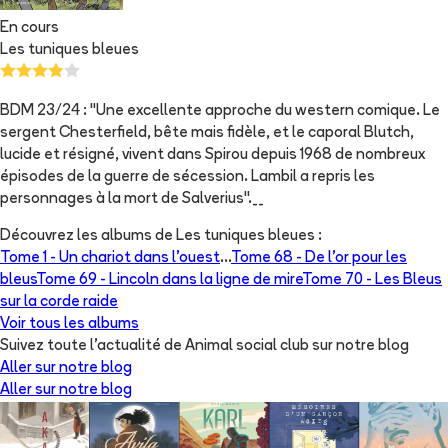
En cours
Les tuniques bleues
BDM 23/24 : "Une excellente approche du western comique. Le
sergent Chesterfield, bête mais fidèle, et le caporal Blutch,
lucide et résigné, vivent dans Spirou depuis 1968 de nombreux
épisodes de la guerre de sécession. Lambil a repris les
personnages à la mort de Salverius".__
Découvrez les albums de
Les tuniques bleues
:
Tome 1 -
Un chariot dans l'ouest
...
Tome 68 -
De l'or pour les
bleus
Tome 69 -
Lincoln dans la ligne de mire
Tome 70 -
Les Bleus
sur la corde raide
Voir tous les albums
Suivez toute l'actualité de Animal social club sur notre blog
Aller sur notre blog
Aller sur notre blog