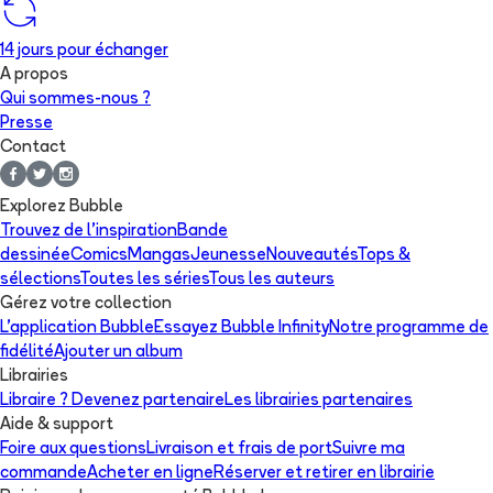
14 jours pour échanger
A propos
Qui sommes-nous ?
Presse
Contact
Explorez Bubble
Trouvez de l'inspiration
Bande
dessinée
Comics
Mangas
Jeunesse
Nouveautés
Tops &
sélections
Toutes les séries
Tous les auteurs
Gérez votre collection
L'application Bubble
Essayez Bubble Infinity
Notre programme de
fidélité
Ajouter un album
Librairies
Libraire ? Devenez partenaire
Les librairies partenaires
Aide & support
Foire aux questions
Livraison et frais de port
Suivre ma
commande
Acheter en ligne
Réserver et retirer en librairie