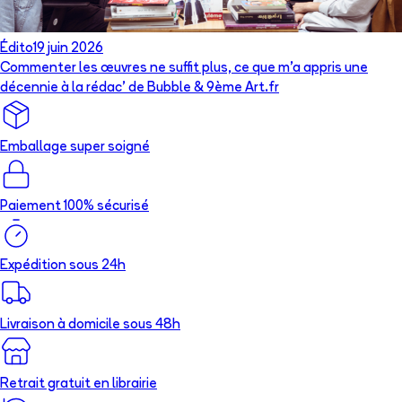
Édito
19 juin 2026
Commenter les œuvres ne suffit plus, ce que m’a appris une
décennie à la rédac’ de Bubble & 9ème Art.fr
Emballage super soigné
Paiement 100% sécurisé
Expédition sous 24h
Livraison à domicile sous 48h
Retrait gratuit en librairie