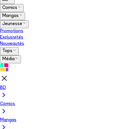
Comics
Mangas
Jeunesse
Promotions
Exclusivités
Nouveautés
Tops
Média
BD
Comics
Mangas