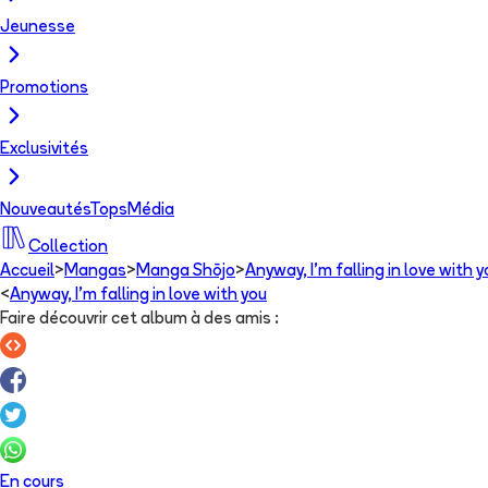
Jeunesse
Promotions
Exclusivités
Nouveautés
Tops
Média
Collection
Accueil
>
Mangas
>
Manga Shōjo
>
Anyway, I'm falling in love with y
<
Anyway, I'm falling in love with you
Faire découvrir cet album à des amis
:
En cours