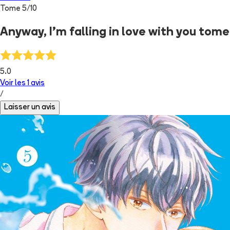
Tome
5
/
10
Anyway, I'm falling in love with you tome
5.0
Voir les
1
avis
/
Laisser un avis