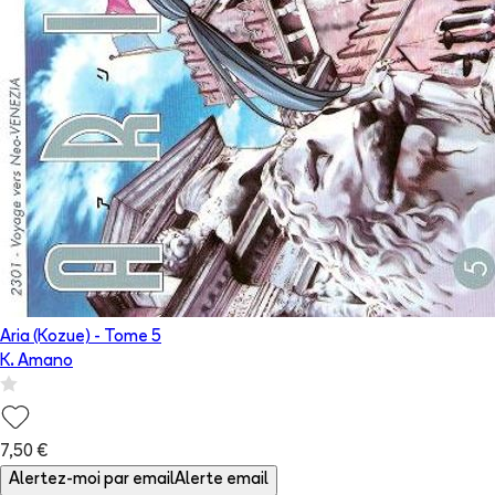
Aria (Kozue)
- Tome
5
K. Amano
7,50 €
Alertez-moi par email
Alerte email