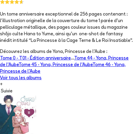
Un tome anniversaire exceptionnel de 256 pages contenant :
l’illustration originelle de la couverture du tome 1 parée d’un
pelliculage métallique, des pages couleur issues du magazine
shôjo culte Hana to Yume, ainsi qu'un one-shot de fantasy
inédit intitulé “La Princesse à la Cage Terne & Le Roi Insatiable".
Découvrez les albums de
Yona, Princesse de l'Aube
:
Tome 0 -
T01 - Édition anniversaire
...
Tome 44 -
Yona, Princesse
de l'Aube
Tome 45 -
Yona, Princesse de l'Aube
Tome 46 -
Yona,
Princesse de l'Aube
Voir tous les albums
+
Suivie