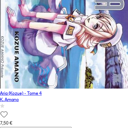
Aria (Kozue)
- Tome
4
K. Amano
7,50 €