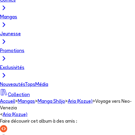
Comics
Mangas
Jeunesse
Promotions
Exclusivités
Nouveautés
Tops
Média
Collection
Accueil
>
Mangas
>
Manga Shōjo
>
Aria (Kozue)
>
Voyage vers Neo-
Venezia
<
Aria (Kozue)
Faire découvrir cet album à des amis
: