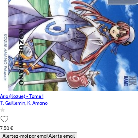
Aria (Kozue)
- Tome
1
T. Guillemin
,
K. Amano
7,50 €
Alertez-moi par email
Alerte email