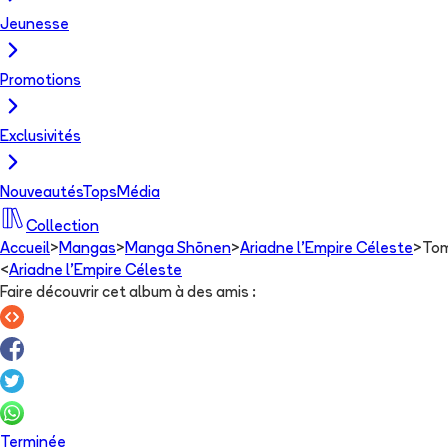
Jeunesse
Promotions
Exclusivités
Nouveautés
Tops
Média
Collection
Accueil
>
Mangas
>
Manga Shōnen
>
Ariadne l'Empire Céleste
>
Tom
<
Ariadne l'Empire Céleste
Faire découvrir cet album à des amis
:
Terminée