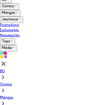
Comics
Mangas
Jeunesse
Promotions
Exclusivités
Nouveautés
Tops
Média
BD
Comics
Mangas