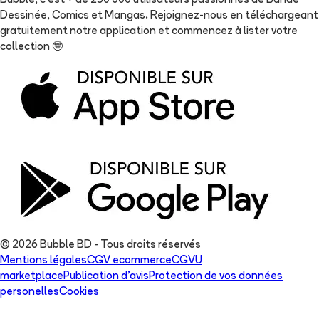
Bubble, c'est + de 250 000 utilisateurs passionnés de Bande
Dessinée, Comics et Mangas. Rejoignez-nous en téléchargeant
gratuitement notre application et commencez à lister votre
collection
🤓
© 2026 Bubble BD - Tous droits réservés
Mentions légales
CGV ecommerce
CGVU
marketplace
Publication d'avis
Protection de vos données
personelles
Cookies