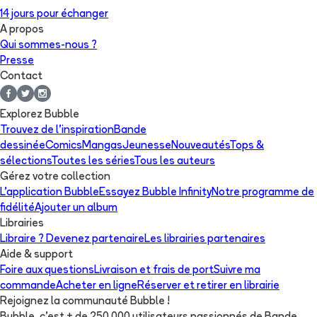
14 jours pour échanger
A propos
Qui sommes-nous ?
Presse
Contact
Explorez Bubble
Trouvez de l'inspiration
Bande
dessinée
Comics
Mangas
Jeunesse
Nouveautés
Tops &
sélections
Toutes les séries
Tous les auteurs
Gérez votre collection
L'application Bubble
Essayez Bubble Infinity
Notre programme de
fidélité
Ajouter un album
Librairies
Libraire ? Devenez partenaire
Les librairies partenaires
Aide & support
Foire aux questions
Livraison et frais de port
Suivre ma
commande
Acheter en ligne
Réserver et retirer en librairie
Rejoignez la communauté Bubble !