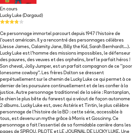
En cours
Lucky Luke (Dargaud)
Ce personnage immortel parcourt depuis 1947 l'histoire de
l'ouest américain. Il y a rencontré des personnages célèbres
(Jesse James, Calamity Jane, Billy the Kid, Sarah Bernhardt...).
Lucky Luke est l'homme des missions impossibles, le défenseur
des pauvres, des veuves et des orphelins, bref le parfait héros !
Son cheval, Jolly Jumper, est un parfait compagnon de ce ''poor
lonesome cowboy''. Les frères Dalton se dressent
perpétuellement sur le chemin de Lucky Luke ce qui permet à ce
dernier de les poursuivre continuellement et de les confier à la
justice. Autre personnage traditionnel de la série : Rantanplan,
le chien le plus bête du farwest qui a vécut de façon autonome
2 albums. Lucky Luke est, avec Astérix et Tintin, le plus célèbre
personnage de l'histoire de la BD : cette série, accessible à
tous, est devenu un mythe grâce à Morris et Goscinny. Ce
personnage a fait l'essentiel de sa formidable carrière dans les
pages de SPIROU, PILOTE et LE JOURNAL DE LUCKY LUKE. Une