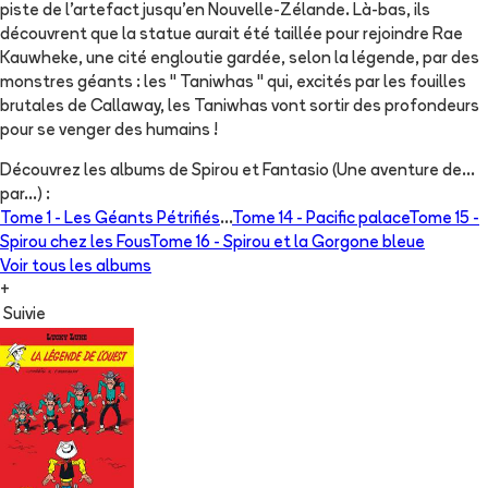
piste de l'artefact jusqu'en Nouvelle-Zélande. Là-bas, ils
découvrent que la statue aurait été taillée pour rejoindre Rae
Kauwheke, une cité engloutie gardée, selon la légende, par des
monstres géants : les " Taniwhas " qui, excités par les fouilles
brutales de Callaway, les Taniwhas vont sortir des profondeurs
pour se venger des humains !
Découvrez les albums de
Spirou et Fantasio (Une aventure de...
par...)
:
Tome 1 -
Les Géants Pétrifiés
...
Tome 14 -
Pacific palace
Tome 15 -
Spirou chez les Fous
Tome 16 -
Spirou et la Gorgone bleue
Voir tous les albums
+
Suivie