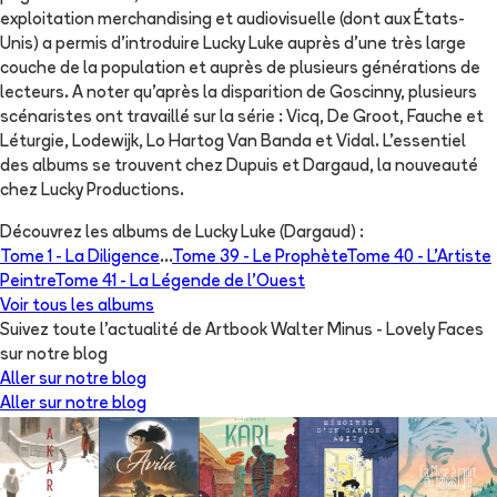
exploitation merchandising et audiovisuelle (dont aux États-
Unis) a permis d'introduire Lucky Luke auprès d'une très large
couche de la population et auprès de plusieurs générations de
lecteurs. A noter qu'après la disparition de Goscinny, plusieurs
scénaristes ont travaillé sur la série : Vicq, De Groot, Fauche et
Léturgie, Lodewijk, Lo Hartog Van Banda et Vidal. L'essentiel
des albums se trouvent chez Dupuis et Dargaud, la nouveauté
chez Lucky Productions.
Découvrez les albums de
Lucky Luke (Dargaud)
:
Tome 1 -
La Diligence
...
Tome 39 -
Le Prophète
Tome 40 -
L'Artiste
Peintre
Tome 41 -
La Légende de l'Ouest
Voir tous les albums
Suivez toute l'actualité de Artbook Walter Minus - Lovely Faces
sur notre blog
Aller sur notre blog
Aller sur notre blog