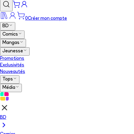
0
Créer mon compte
BD
Comics
Mangas
Jeunesse
Promotions
Exclusivités
Nouveautés
Tops
Média
BD