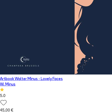
Artbook Walter Minus - Lovely Faces
W. Minus
5.0
45,00 €