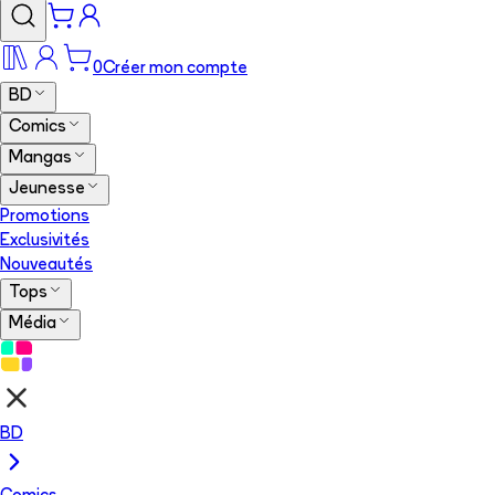
0
Créer mon compte
BD
Comics
Mangas
Jeunesse
Promotions
Exclusivités
Nouveautés
Tops
Média
BD