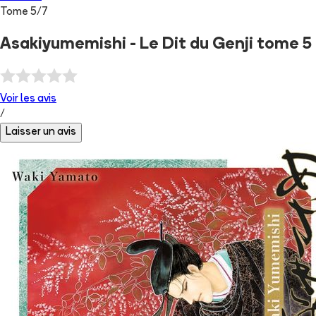
Tome
5
/
7
Asakiyumemishi - Le Dit du Genji tome 5
Voir les
avis
/
Laisser un avis