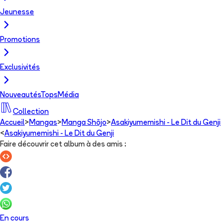
Jeunesse
Promotions
Exclusivités
Nouveautés
Tops
Média
Collection
Accueil
>
Mangas
>
Manga Shōjo
>
Asakiyumemishi - Le Dit du Genji
<
Asakiyumemishi - Le Dit du Genji
Faire découvrir cet album à des amis
:
En cours