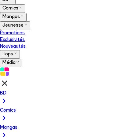
Comics
Mangas
Jeunesse
Promotions
Exclusivités
Nouveautés
Tops
Média
BD
Comics
Mangas