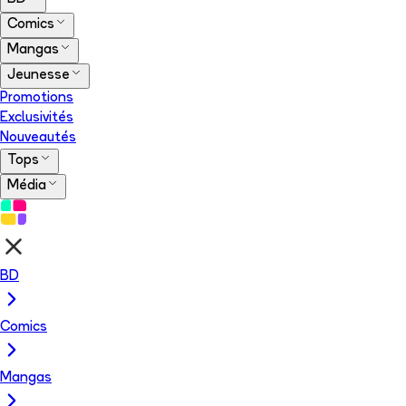
Comics
Mangas
Jeunesse
Promotions
Exclusivités
Nouveautés
Tops
Média
BD
Comics
Mangas