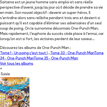
Saitama est un jeune homme sans emploi et sans réelle
perspective d'avenir, jusqu'au jour où il décide de prendre sa vie
en main. Son nouvel objectif : devenir un super-héros. Il
s'entraîne alors sans relâche pendant trois ans et devient si
puissant qu'il est capable d'éliminer ses adversaires d'un seul
coup de poing. On le surnomme désormais One-Punch Man.
Mais rapidement, l'euphorie du succès cède place à l'ennui, car
lorsqu'on est si fort, les victoires perdent de leur saveur...
Découvrez les albums de
One-Punch Man
:
Tome 1 -
Un poing c’est tout !
...
Tome 33 -
One-Punch Man
Tome
34 -
One-Punch Man
Tome 35 -
One-Punch Man
Voir tous les albums
+
Suivie