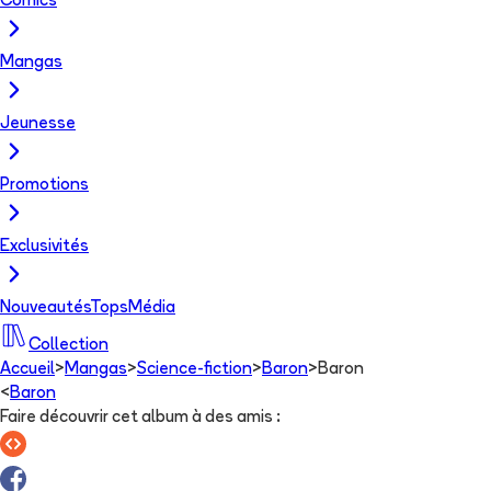
Comics
Mangas
Jeunesse
Promotions
Exclusivités
Nouveautés
Tops
Média
Collection
Accueil
>
Mangas
>
Science-fiction
>
Baron
>
Baron
<
Baron
Faire découvrir cet album à des amis
: