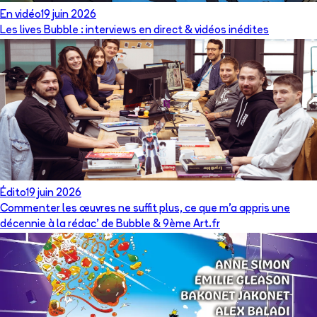
En vidéo
19 juin 2026
Les lives Bubble : interviews en direct & vidéos inédites
Édito
19 juin 2026
Commenter les œuvres ne suffit plus, ce que m’a appris une
décennie à la rédac’ de Bubble & 9ème Art.fr