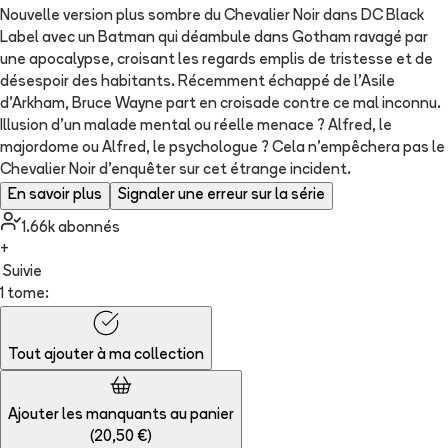
Nouvelle version plus sombre du Chevalier Noir dans DC Black
Label avec un Batman qui déambule dans Gotham ravagé par
une apocalypse, croisant les regards emplis de tristesse et de
désespoir des habitants. Récemment échappé de l’Asile
d’Arkham, Bruce Wayne part en croisade contre ce mal inconnu.
Illusion d’un malade mental ou réelle menace ? Alfred, le
majordome ou Alfred, le psychologue ? Cela n’empêchera pas le
Chevalier Noir d’enquêter sur cet étrange incident.
En savoir plus
Signaler une erreur sur la série
1.66k
abonné
s
+
Suivie
1 tome:
Tout ajouter à
ma collection
Ajouter les manquants au panier
(
20,50 €
)