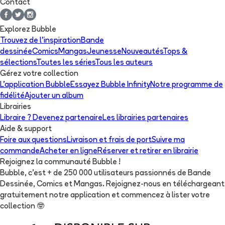
Contact
Explorez Bubble
Trouvez de l'inspiration
Bande
dessinée
Comics
Mangas
Jeunesse
Nouveautés
Tops &
sélections
Toutes les séries
Tous les auteurs
Gérez votre collection
L'application Bubble
Essayez Bubble Infinity
Notre programme de
fidélité
Ajouter un album
Librairies
Libraire ? Devenez partenaire
Les librairies partenaires
Aide & support
Foire aux questions
Livraison et frais de port
Suivre ma
commande
Acheter en ligne
Réserver et retirer en librairie
Rejoignez la communauté Bubble !
Bubble, c'est + de 250 000 utilisateurs passionnés de Bande
Dessinée, Comics et Mangas. Rejoignez-nous en téléchargeant
gratuitement notre application et commencez à lister votre
collection
🤓