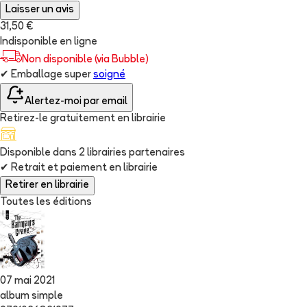
Laisser un avis
31,50 €
Indisponible en ligne
Non disponible (via Bubble)
✔
Emballage super
soigné
Alertez-moi par email
Retirez-le gratuitement en librairie
Disponible dans
2
librairie
s
partenaire
s
✔
Retrait et paiement en librairie
Retirer en librairie
Toutes les éditions
07 mai 2021
album simple