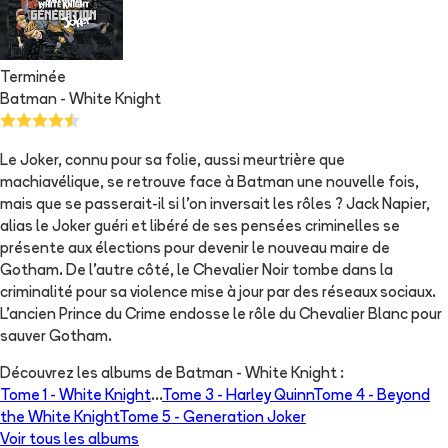
Terminée
Batman - White Knight
Le Joker, connu pour sa folie, aussi meurtrière que
machiavélique, se retrouve face à Batman une nouvelle fois,
mais que se passerait-il si l'on inversait les rôles ? Jack Napier,
alias le Joker guéri et libéré de ses pensées criminelles se
présente aux élections pour devenir le nouveau maire de
Gotham. De l'autre côté, le Chevalier Noir tombe dans la
criminalité pour sa violence mise à jour par des réseaux sociaux.
L'ancien Prince du Crime endosse le rôle du Chevalier Blanc pour
sauver Gotham.
Découvrez les albums de
Batman - White Knight
:
Tome 1 -
White Knight
...
Tome 3 -
Harley Quinn
Tome 4 -
Beyond
the White Knight
Tome 5 -
Generation Joker
Voir tous les albums