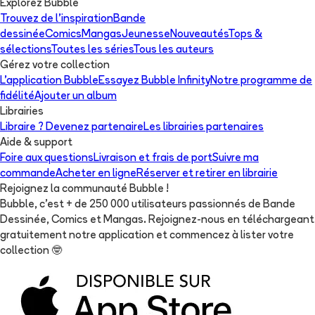
Explorez Bubble
Trouvez de l'inspiration
Bande
dessinée
Comics
Mangas
Jeunesse
Nouveautés
Tops &
sélections
Toutes les séries
Tous les auteurs
Gérez votre collection
L'application Bubble
Essayez Bubble Infinity
Notre programme de
fidélité
Ajouter un album
Librairies
Libraire ? Devenez partenaire
Les librairies partenaires
Aide & support
Foire aux questions
Livraison et frais de port
Suivre ma
commande
Acheter en ligne
Réserver et retirer en librairie
Rejoignez la communauté Bubble !
Bubble, c'est + de 250 000 utilisateurs passionnés de Bande
Dessinée, Comics et Mangas. Rejoignez-nous en téléchargeant
gratuitement notre application et commencez à lister votre
collection
🤓