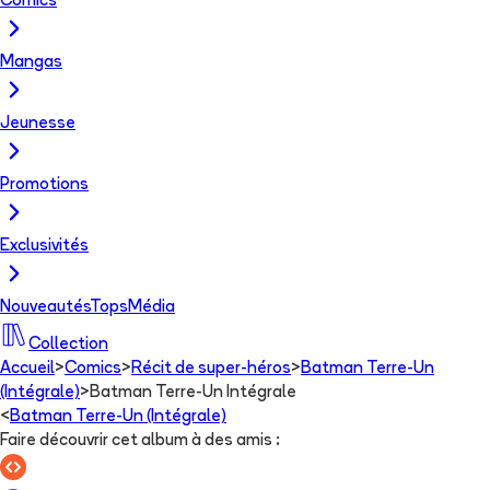
Comics
Mangas
Jeunesse
Promotions
Exclusivités
Nouveautés
Tops
Média
Collection
Accueil
>
Comics
>
Récit de super-héros
>
Batman Terre-Un
(Intégrale)
>
Batman Terre-Un Intégrale
<
Batman Terre-Un (Intégrale)
Faire découvrir cet album à des amis
: