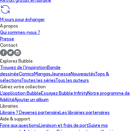
Retrait gratuit en librairie
14 jours pour échanger
A propos
Qui sommes-nous ?
Presse
Contact
Explorez Bubble
Trouvez de l'inspiration
Bande
dessinée
Comics
Mangas
Jeunesse
Nouveautés
Tops &
sélections
Toutes les séries
Tous les auteurs
Gérez votre collection
L'application Bubble
Essayez Bubble Infinity
Notre programme de
fidélité
Ajouter un album
Librairies
Libraire ? Devenez partenaire
Les librairies partenaires
Aide & support
Foire aux questions
Livraison et frais de port
Suivre ma