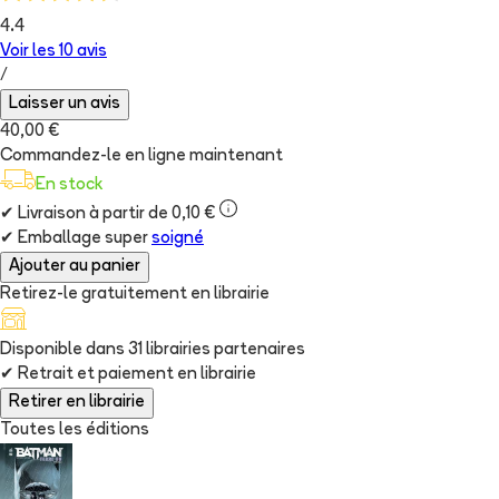
4.4
Voir les
10
avis
/
Laisser un avis
40,00 €
Commandez-le en ligne maintenant
En stock
✔
Livraison à partir de 0,10 €
✔
Emballage super
soigné
Ajouter au panier
Retirez-le gratuitement en librairie
Disponible dans
31
librairie
s
partenaire
s
✔
Retrait et paiement en librairie
Retirer en librairie
Toutes les éditions