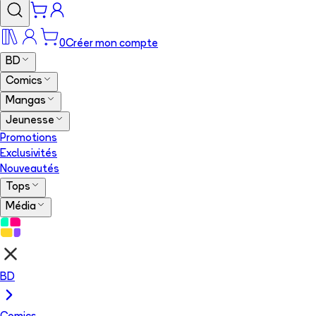
0
Créer mon compte
BD
Comics
Mangas
Jeunesse
Promotions
Exclusivités
Nouveautés
Tops
Média
BD