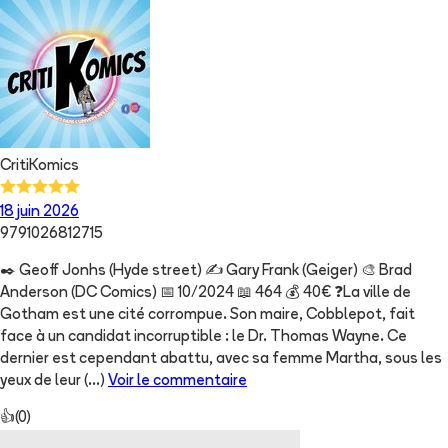
CritiKomics
18 juin 2026
9791026812715
✒️ Geoff Jonhs (Hyde street) ✍️ Gary Frank (Geiger) 🎨 Brad
Anderson (DC Comics) 📅 10/2024 📖 464 💰 40€ ❓️La ville de
Gotham est une cité corrompue. Son maire, Cobblepot, fait
face à un candidat incorruptible : le Dr. Thomas Wayne. Ce
dernier est cependant abattu, avec sa femme Martha, sous les
yeux de leur
(...)
Voir le commentaire
👍
(
0
)