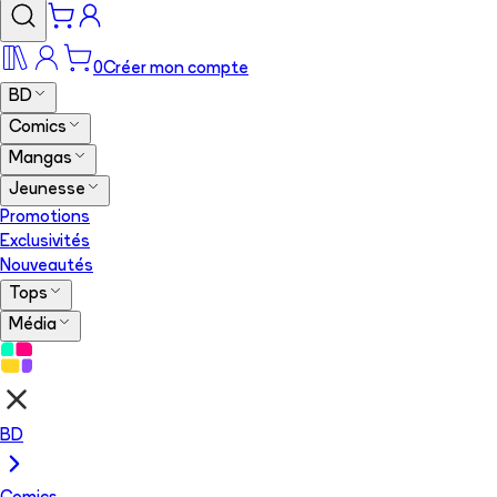
0
Créer mon compte
BD
Comics
Mangas
Jeunesse
Promotions
Exclusivités
Nouveautés
Tops
Média
BD