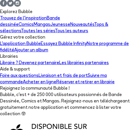
Explorez Bubble
Trouvez de l'inspiration
Bande
dessinée
Comics
Mangas
Jeunesse
Nouveautés
Tops &
sélections
Toutes les séries
Tous les auteurs
Gérez votre collection
L'application Bubble
Essayez Bubble Infinity
Notre programme de
fidélité
Ajouter un album
Librairies
Libraire ? Devenez partenaire
Les librairies partenaires
Aide & support
Foire aux questions
Livraison et frais de port
Suivre ma
commande
Acheter en ligne
Réserver et retirer en librairie
Rejoignez la communauté Bubble !
Bubble, c'est + de 250 000 utilisateurs passionnés de Bande
Dessinée, Comics et Mangas. Rejoignez-nous en téléchargeant
gratuitement notre application et commencez à lister votre
collection
🤓