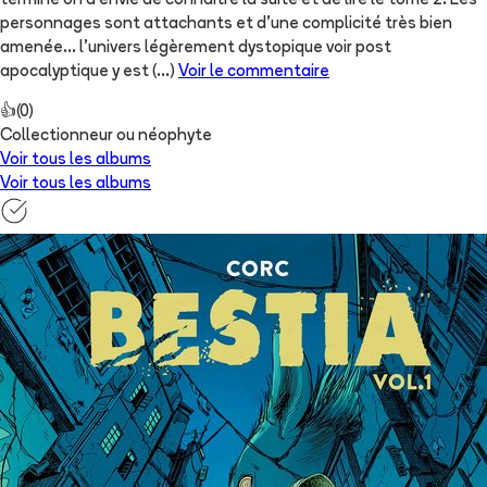
terminé on a envie de connaître la suite et de lire le tome 2! Les
personnages sont attachants et d’une complicité très bien
amenée… l’univers légèrement dystopique voir post
apocalyptique y est
(...)
Voir le commentaire
👍
(
0
)
Collectionneur ou néophyte
Voir tous les albums
Voir tous les albums