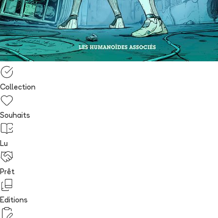
Collection
Souhaits
Lu
Prêt
Editions