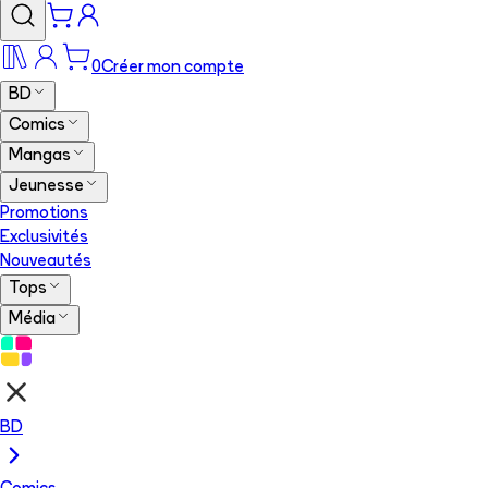
0
Créer mon compte
BD
Comics
Mangas
Jeunesse
Promotions
Exclusivités
Nouveautés
Tops
Média
BD