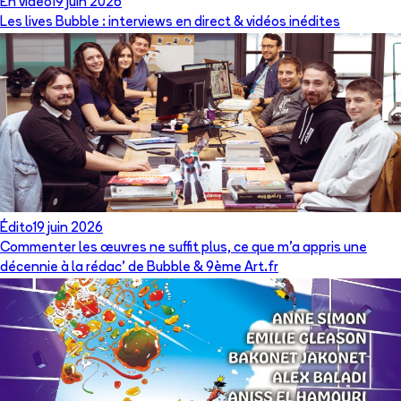
En vidéo
19 juin 2026
Les lives Bubble : interviews en direct & vidéos inédites
Édito
19 juin 2026
Commenter les œuvres ne suffit plus, ce que m’a appris une
décennie à la rédac’ de Bubble & 9ème Art.fr