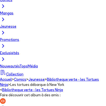
Comics
Mangas
Jeunesse
Promotions
Exclusivités
Nouveautés
Tops
Média
Collection
Accueil
>
Comics
>
Jeunesse
>
Bibliotheque verte - les Tortues
Ninja
>
Les tortues débarque à New York
<
Bibliotheque verte - les Tortues Ninja
Faire découvrir cet album à des amis
: