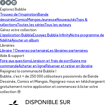
Explorez Bubble
Trouvez de l'inspiration
Bande
dessinée
Comics
Mangas
Jeunesse
Nouveautés
Tops &
sélections
Toutes les séries
Tous les auteurs
Gérez votre collection
L'application Bubble
Essayez Bubble Infinity
Notre programme de
fidélité
Ajouter un album
Librairies
Libraire ? Devenez partenaire
Les librairies partenaires
Aide & support
Foire aux questions
Livraison et frais de port
Suivre ma
commande
Acheter en ligne
Réserver et retirer en librairie
Rejoignez la communauté Bubble !
Bubble, c'est + de 250 000 utilisateurs passionnés de Bande
Dessinée, Comics et Mangas. Rejoignez-nous en téléchargeant
gratuitement notre application et commencez à lister votre
collection
🤓