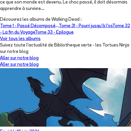
ce que son monde est devenu. Le choc passé, il doit désormais
apprendre à survivre...
Découvrez les albums de
Walking Dead
:
Tome 1 -
Passé Décomposé
...
Tome 31 -
Pourri jusqu'à l'os
Tome 32
-
La fin du Voyage
Tome 33 -
Epilogue
Voir tous les albums
Suivez toute l'actualité de Bibliotheque verte - les Tortues Ninja
sur notre blog
Aller sur notre blog
Aller sur notre blog