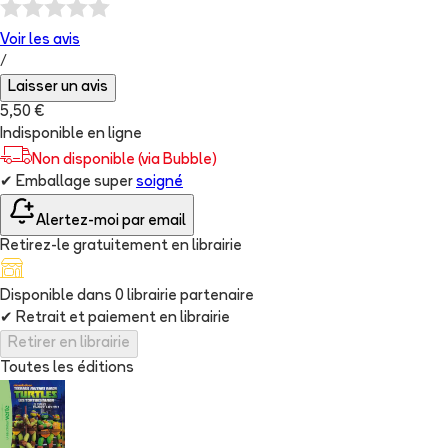
Voir les
avis
/
Laisser un avis
5,50 €
Indisponible en ligne
Non disponible (via Bubble)
✔
Emballage super
soigné
Alertez-moi par email
Retirez-le gratuitement en librairie
Disponible dans
0
librairie
partenaire
✔
Retrait et paiement en librairie
Retirer en librairie
Toutes les éditions