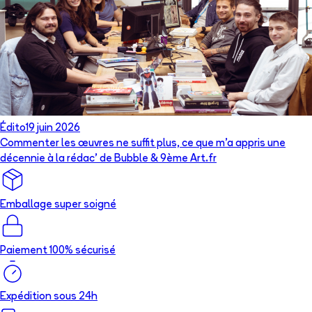
Édito
19 juin 2026
Commenter les œuvres ne suffit plus, ce que m’a appris une
décennie à la rédac’ de Bubble & 9ème Art.fr
Emballage super soigné
Paiement 100% sécurisé
Expédition sous 24h