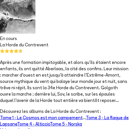
En cours
La Horde du Contrevent
Après une formation impitoyable, et alors qu'ils étaient encore
enfants, ils ont quitté Aberlaas, la cité des confins. Leur mission
: marcher d'ouest en est jusqu'à atteindre l'Extrême-Amont,
source mythique du vent qui balaye leur monde jour et nuit, sans
trêve ni répit. Ils sont la 34e Horde du Contrevent. Golgoth
ouvre la marche ; derrière lui, Sov, le scribe, sur les épaules
duquel l'avenir de la Horde tout entière va bientôt reposer...
Découvrez les albums de
La Horde du Contrevent
:
Tome 1 -
Le Cosmos est mon campement
...
Tome 3 -
La flaque de
Lapsane
Tome 4 -
Alticcio
Tome 5 -
Norska