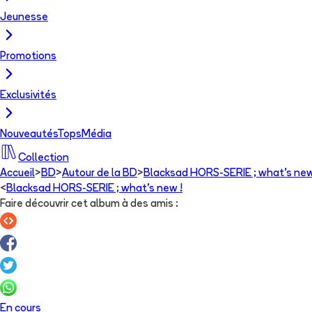
Jeunesse
Promotions
Exclusivités
Nouveautés
Tops
Média
Collection
Accueil
>
BD
>
Autour de la BD
>
Blacksad HORS-SERIE ; what's new
<
Blacksad HORS-SERIE ; what's new !
Faire découvrir cet album à des amis
:
En cours