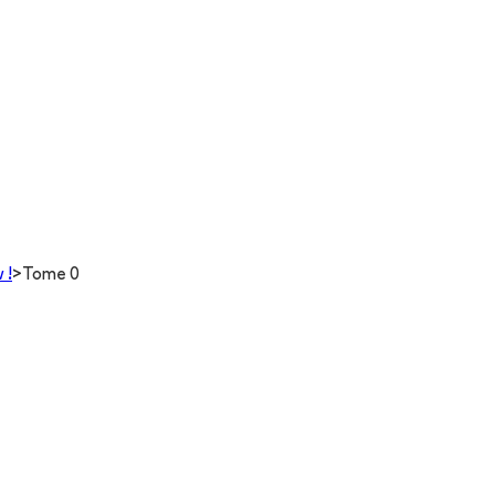
 !
>
Tome 0