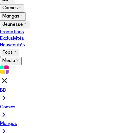
Comics
Mangas
Jeunesse
Promotions
Exclusivités
Nouveautés
Tops
Média
BD
Comics
Mangas