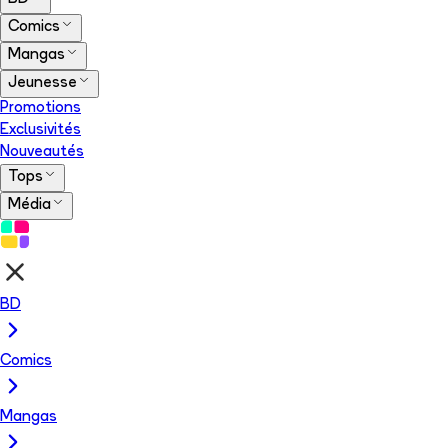
Comics
Mangas
Jeunesse
Promotions
Exclusivités
Nouveautés
Tops
Média
BD
Comics
Mangas