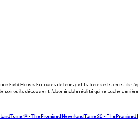
ce Field House. Entourés de leurs petits frères et soeurs, ils s
soir où ils découvrent l'abominable réalité qui se cache derrière l
rland
Tome 19 -
The Promised Neverland
Tome 20 -
The Promised 