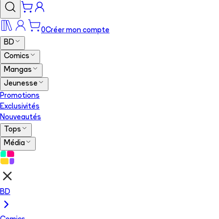
0
Créer mon compte
BD
Comics
Mangas
Jeunesse
Promotions
Exclusivités
Nouveautés
Tops
Média
BD