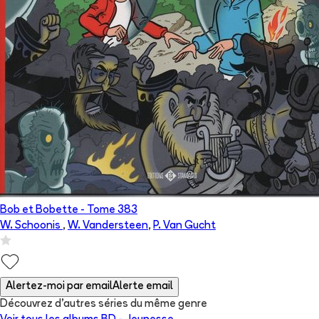
Bob et Bobette
- Tome
383
W. Schoonis
,
W. Vandersteen
,
P. Van Gucht
Alertez-moi par email
Alerte email
Découvrez d'autres séries du même genre