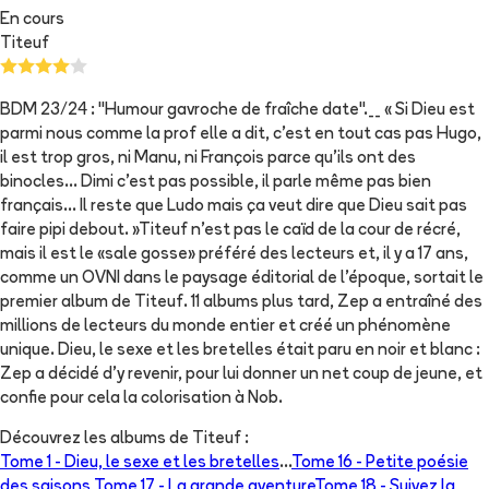
En cours
Titeuf
BDM 23/24 : "Humour gavroche de fraîche date".__ « Si Dieu est
parmi nous comme la prof elle a dit, c'est en tout cas pas Hugo,
il est trop gros, ni Manu, ni François parce qu'ils ont des
binocles… Dimi c'est pas possible, il parle même pas bien
français... Il reste que Ludo mais ça veut dire que Dieu sait pas
faire pipi debout. »Titeuf n'est pas le caïd de la cour de récré,
mais il est le «sale gosse» préféré des lecteurs et, il y a 17 ans,
comme un OVNI dans le paysage éditorial de l'époque, sortait le
premier album de Titeuf. 11 albums plus tard, Zep a entraîné des
millions de lecteurs du monde entier et créé un phénomène
unique. Dieu, le sexe et les bretelles était paru en noir et blanc :
Zep a décidé d'y revenir, pour lui donner un net coup de jeune, et
confie pour cela la colorisation à Nob.
Découvrez les albums de
Titeuf
:
Tome 1 -
Dieu, le sexe et les bretelles
...
Tome 16 -
Petite poésie
des saisons
Tome 17 -
La grande aventure
Tome 18 -
Suivez la