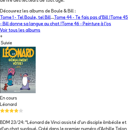
de rire des lecteurs de tout âge.
Découvrez les albums de
Boule & Bill
:
Tome 1 -
Tel Boule, tel Bill
...
Tome 44 -
Te fais pas d'Bill !
Tome 45
-
Bill donne sa langue au chat !
Tome 46 -
Peinture à l’os
Voir tous les albums
+
Suivie
En cours
Léonard
BDM 23/24: "Léonard de Vinci assisté d'un disciple ilmbécile et
d'un chat surdoué. Créé dans le premier numéro d'Achille Talon