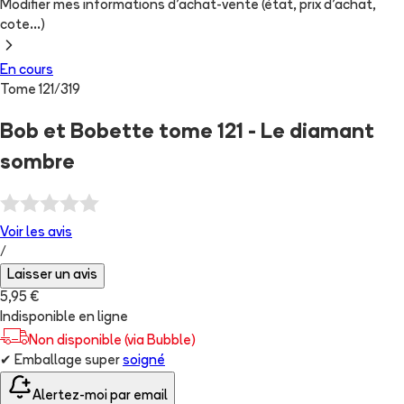
Modifier mes informations d'achat-vente (état, prix d'achat,
cote...)
En cours
Tome
121
/
319
Bob et Bobette tome 121 - Le diamant
sombre
Voir les
avis
/
Laisser un avis
5,95 €
Indisponible en ligne
Non disponible (via Bubble)
✔
Emballage super
soigné
Alertez-moi par email