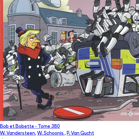
Bob et Bobette
- Tome
380
W. Vandersteen
,
W. Schoonis
,
P. Van Gucht