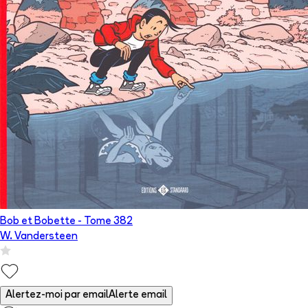
Bob et Bobette
- Tome
382
W. Vandersteen
Alertez-moi par email
Alerte email