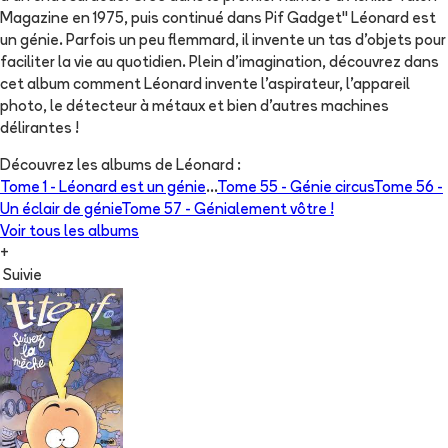
Magazine en 1975, puis continué dans Pif Gadget" Léonard est
un génie. Parfois un peu flemmard, il invente un tas d'objets pour
faciliter la vie au quotidien. Plein d'imagination, découvrez dans
cet album comment Léonard invente l'aspirateur, l'appareil
photo, le détecteur à métaux et bien d'autres machines
délirantes !
Découvrez les albums de
Léonard
:
Tome 1 -
Léonard est un génie
...
Tome 55 -
Génie circus
Tome 56 -
Un éclair de génie
Tome 57 -
Génialement vôtre !
Voir tous les albums
+
Suivie