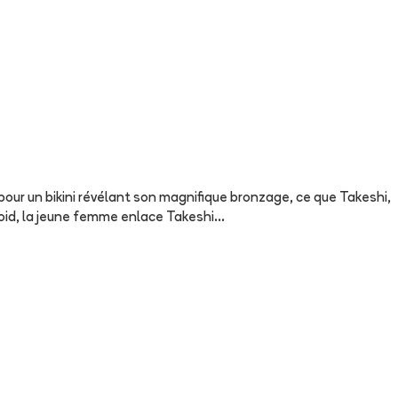
pour un bikini révélant son magnifique bronzage, ce que Takeshi,
roid, la jeune femme enlace Takeshi...