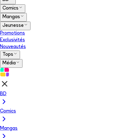
Comics
Mangas
Jeunesse
Promotions
Exclusivités
Nouveautés
Tops
Média
BD
Comics
Mangas