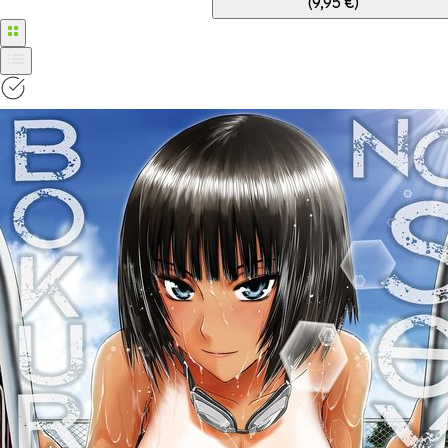
(
9,95 €
)