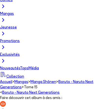
Comics
Mangas
Jeunesse
Promotions
Exclusivités
Nouveautés
Tops
Média
Collection
Accueil
>
Mangas
>
Manga Shōnen
>
Boruto - Naruto Next
Generations
>
Tome 15
<
Boruto - Naruto Next Generations
Faire découvrir cet album à des amis
: