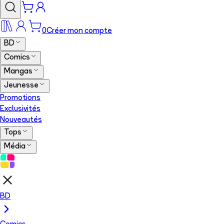
0
Créer mon compte
BD
Comics
Mangas
Jeunesse
Promotions
Exclusivités
Nouveautés
Tops
Média
BD