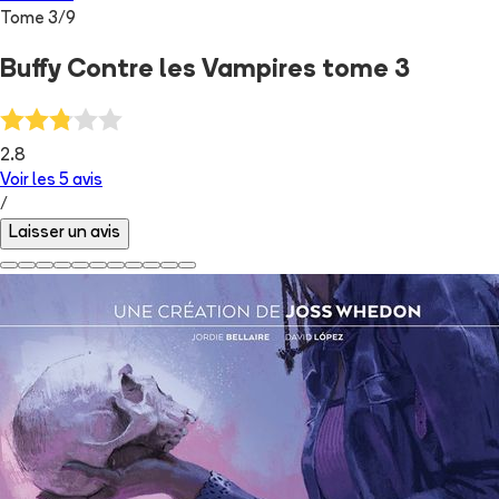
Tome
3
/
9
Buffy Contre les Vampires tome 3
2.8
Voir les
5
avis
/
Laisser un avis