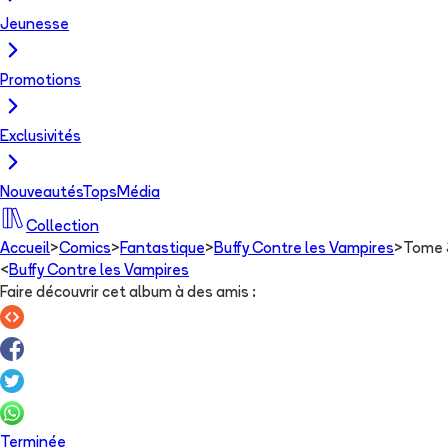
Jeunesse
Promotions
Exclusivités
Nouveautés
Tops
Média
Collection
Accueil
>
Comics
>
Fantastique
>
Buffy Contre les Vampires
>
Tome 
<
Buffy Contre les Vampires
Faire découvrir cet album à des amis
:
Terminée