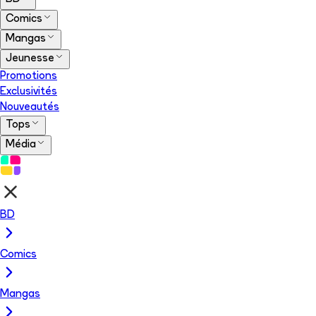
Comics
Mangas
Jeunesse
Promotions
Exclusivités
Nouveautés
Tops
Média
BD
Comics
Mangas