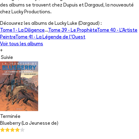
des albums se trouvent chez Dupuis et Dargaud, la nouveauté
chez Lucky Productions.
Découvrez les albums de
Lucky Luke (Dargaud)
:
Tome 1 -
La Diligence
...
Tome 39 -
Le Prophète
Tome 40 -
L'Artiste
Peintre
Tome 41 -
La Légende de l'Ouest
Voir tous les albums
+
Suivie
Terminée
Blueberry (La Jeunesse de)