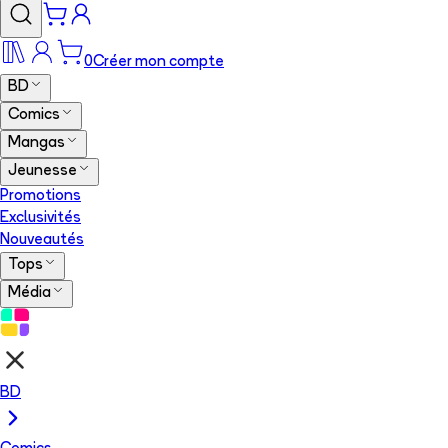
0
Créer mon compte
BD
Comics
Mangas
Jeunesse
Promotions
Exclusivités
Nouveautés
Tops
Média
BD