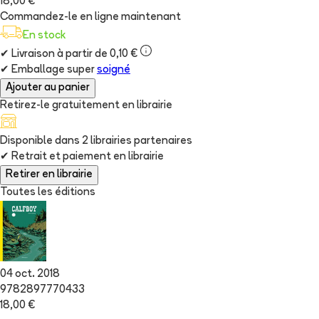
18,00 €
Commandez-le en ligne maintenant
En stock
✔
Livraison à partir de 0,10 €
✔
Emballage super
soigné
Ajouter au panier
Retirez-le gratuitement en librairie
Disponible dans
2
librairie
s
partenaire
s
✔
Retrait et paiement en librairie
Retirer en librairie
Toutes les éditions
04 oct. 2018
9782897770433
18,00 €