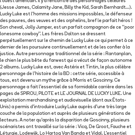
l'ouest américain. Il y a rencontré des personnages célèbres
(Jesse James, Calamity Jane, Billy the Kid, Sarah Bernhardt...).
Lucky Luke est l'homme des missions impossibles, le défenseur
des pauvres, des veuves et des orphelins, bref le parfait héros !
Son cheval, Jolly Jumper, est un parfait compagnon de ce ''poor
lonesome cowboy''. Les frères Dalton se dressent
perpétuellement sur le chemin de Lucky Luke ce qui permet à ce
dernier de les poursuivre continuellement et de les confier à la
justice. Autre personnage traditionnel de la série : Rantanplan,
le chien le plus bête du farwest qui a vécut de façon autonome
2 albums. Lucky Luke est, avec Astérix et Tintin, le plus célèbre
personnage de l'histoire de la BD : cette série, accessible à
tous, est devenu un mythe grâce à Morris et Goscinny. Ce
personnage a fait l'essentiel de sa formidable carrière dans les
pages de SPIROU, PILOTE et LE JOURNAL DE LUCKY LUKE. Une
exploitation merchandising et audiovisuelle (dont aux États-
Unis) a permis d'introduire Lucky Luke auprès d'une très large
couche de la population et auprès de plusieurs générations de
lecteurs. A noter qu'après la disparition de Goscinny, plusieurs
scénaristes ont travaillé sur la série : Vicq, De Groot, Fauche et
Léturgie, Lodewijk, Lo Hartog Van Banda et Vidal. L'essentiel