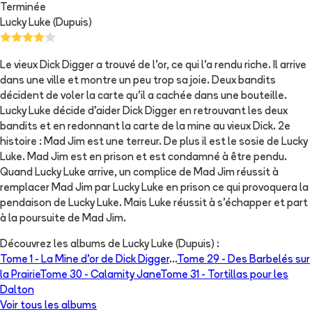
Terminée
Lucky Luke (Dupuis)
Le vieux Dick Digger a trouvé de l'or, ce qui l'a rendu riche. Il arrive
dans une ville et montre un peu trop sa joie. Deux bandits
décident de voler la carte qu'il a cachée dans une bouteille.
Lucky Luke décide d'aider Dick Digger en retrouvant les deux
bandits et en redonnant la carte de la mine au vieux Dick. 2e
histoire : Mad Jim est une terreur. De plus il est le sosie de Lucky
Luke. Mad Jim est en prison et est condamné à être pendu.
Quand Lucky Luke arrive, un complice de Mad Jim réussit à
remplacer Mad Jim par Lucky Luke en prison ce qui provoquera la
pendaison de Lucky Luke. Mais Luke réussit à s'échapper et part
à la poursuite de Mad Jim.
Découvrez les albums de
Lucky Luke (Dupuis)
:
Tome 1 -
La Mine d'or de Dick Digger
...
Tome 29 -
Des Barbelés sur
la Prairie
Tome 30 -
Calamity Jane
Tome 31 -
Tortillas pour les
Dalton
Voir tous les albums