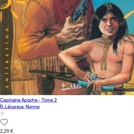
Capitaine Apache
- Tome
2
R. Lécureux
,
Norma
2,29 €