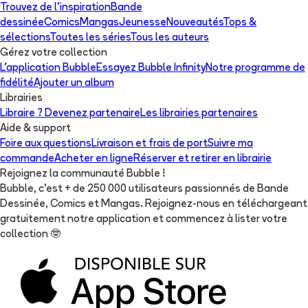
Trouvez de l'inspiration
Bande
dessinée
Comics
Mangas
Jeunesse
Nouveautés
Tops &
sélections
Toutes les séries
Tous les auteurs
Gérez votre collection
L'application Bubble
Essayez Bubble Infinity
Notre programme de
fidélité
Ajouter un album
Librairies
Libraire ? Devenez partenaire
Les librairies partenaires
Aide & support
Foire aux questions
Livraison et frais de port
Suivre ma
commande
Acheter en ligne
Réserver et retirer en librairie
Rejoignez la communauté Bubble !
Bubble, c'est + de 250 000 utilisateurs passionnés de Bande
Dessinée, Comics et Mangas. Rejoignez-nous en téléchargeant
gratuitement notre application et commencez à lister votre
collection
🤓