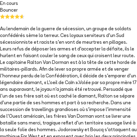
En cours
Bouncer
Au lendemain de la guerre de sécession, un groupe de soldats
confédérés sème la terreur. Ces loyaux serviteurs d'un Sud
sécessionniste et raciste s'en vont de meurtres en pillages.
Leurs refus de déposer les armes et d'accepter la défaite, ils le
hurlent en faisant couler le sang de ceux qui croisent leur route.
Le capitaine Ralton Van Dorman est à la tête de cette horde de
militaires-pillards. Afin de lever sa propre armée et de venger
l'honneur perdu de la Confédération, il décide de s'emparer d'un
légendaire diamant, « L'oeil de Caïn ».Volée par sa propre mère 17
ans auparavant, le joyau n'a jamais été retrouvé. Persuadé que
l'un de ses frère sait où est caché le diamant, Ralton se sépare
d'une partie de ses hommes et part à sa recherche. Dans une
succession de travellings grandioses où s'impose l'immensité
de l'Ouest américain, les frères Van Dorman vont se livrer une
bataille sans merci, tragique reflet d'un territoire sauvage livré à
la seule folie des hommes. Jodorowsky et Boucq s'attaquent au
mythique Far West et en exposent avec brio les deux principales