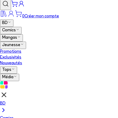
0
Créer mon compte
BD
Comics
Mangas
Jeunesse
Promotions
Exclusivités
Nouveautés
Tops
Média
BD