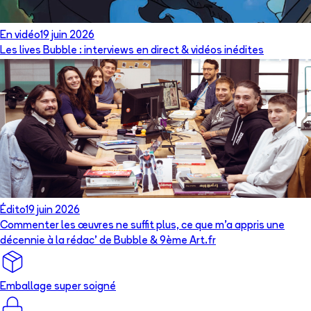
En vidéo
19 juin 2026
Les lives Bubble : interviews en direct & vidéos inédites
Édito
19 juin 2026
Commenter les œuvres ne suffit plus, ce que m’a appris une
décennie à la rédac’ de Bubble & 9ème Art.fr
Emballage super soigné