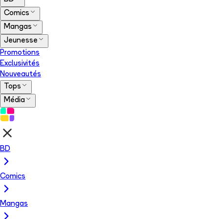
Comics
Mangas
Jeunesse
Promotions
Exclusivités
Nouveautés
Tops
Média
BD
Comics
Mangas