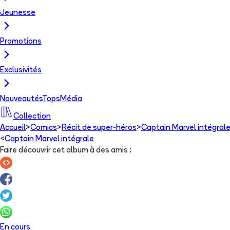
Jeunesse
Promotions
Exclusivités
Nouveautés
Tops
Média
Collection
Accueil
>
Comics
>
Récit de super-héros
>
Captain Marvel intégral
<
Captain Marvel intégrale
Faire découvrir cet album à des amis
:
En cours