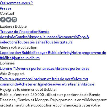
Qui sommes-nous ?
Presse
Contact
Explorez Bubble
Trouvez de l'inspiration
Bande
dessinée
Comics
Mangas
Jeunesse
Nouveautés
Tops &
sélections
Toutes les séries
Tous les auteurs
Gérez votre collection
L'application Bubble
Essayez Bubble Infinity
Notre programme de
fidélité
Ajouter un album
Librairies
Libraire ? Devenez partenaire
Les librairies partenaires
Aide & support
Foire aux questions
Livraison et frais de port
Suivre ma
commande
Acheter en ligne
Réserver et retirer en librairie
Rejoignez la communauté Bubble !
Bubble, c'est + de 250 000 utilisateurs passionnés de Bande
Dessinée, Comics et Mangas. Rejoignez-nous en téléchargeant
gratuitement notre application et commencez à lister votre