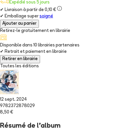
Expédié sous 5 jours
✔
Livraison à partir de 0,10 €
✔
Emballage super
soigné
Ajouter au panier
Retirez-le gratuitement en librairie
Disponible dans
10
librairie
s
partenaire
s
✔
Retrait et paiement en librairie
Retirer en librairie
Toutes les éditions
12 sept. 2024
9782372878029
8,50 €
Résumé de l'album