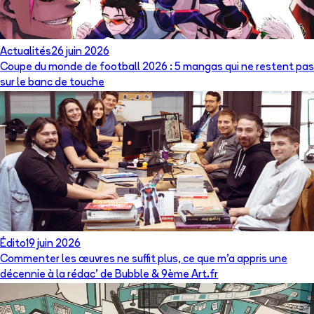
Actualités
26 juin 2026
Coupe du monde de football 2026 : 5 mangas qui ne restent pas
sur le banc de touche
Édito
19 juin 2026
Commenter les œuvres ne suffit plus, ce que m’a appris une
décennie à la rédac’ de Bubble & 9ème Art.fr