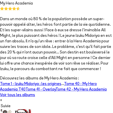
My Hero Academia
Dans un monde où 80 % de la population possède un super-
pouvoir appelé alter, les héros font partie de la vie quotidienne.
Et les super-vilains aussi ! Face à eux se dresse l’invincible All
Might, le plus puissant des héros ! Le jeune Izuku Midoriya en est
un fan absolu. Il n’a qu’un rêve : entrer à la Hero Academia pour
suivre les traces de son idole. Le problème, c’est qu’il fait partie
des 20 % qui n’ont aucun pouvoir… Son destin est bouleversé le
jour où sa route croise celle d’All Might en personne ! Ce dernier
lui offre une chance inespérée de voir son rêve se réaliser. Pour
Izuku, le parcours du combattant ne fait que commencer !
Découvrez les albums de
My Hero Academia
:
Tome 1 -
Izuku Midoriya : les origines
...
Tome 40 -
My Hero
Academia T40
Tome 41 -
Overlay
Tome 42 -
My Hero Academia
Voir tous les albums
+
Suivie