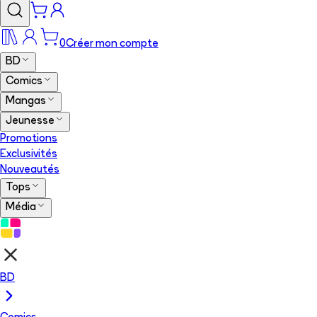
0
Créer mon compte
BD
Comics
Mangas
Jeunesse
Promotions
Exclusivités
Nouveautés
Tops
Média
BD