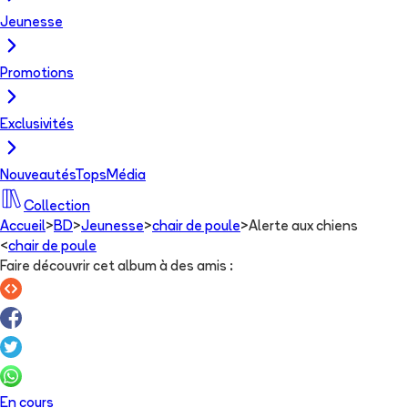
Jeunesse
Promotions
Exclusivités
Nouveautés
Tops
Média
Collection
Accueil
>
BD
>
Jeunesse
>
chair de poule
>
Alerte aux chiens
<
chair de poule
Faire découvrir cet album à des amis
:
En cours