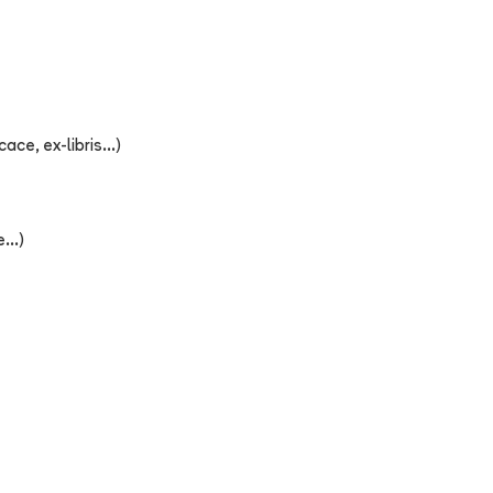
ce, ex-libris...)
...)