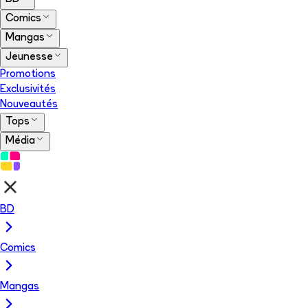
Comics
Mangas
Jeunesse
Promotions
Exclusivités
Nouveautés
Tops
Média
BD
Comics
Mangas