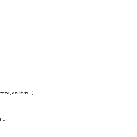
ce, ex-libris...)
...)