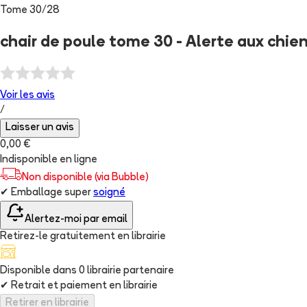
Tome
30
/
28
chair de poule tome 30 - Alerte aux chie
Voir les
avis
/
Laisser un avis
0,00 €
Indisponible en ligne
Non disponible (via Bubble)
✔
Emballage super
soigné
Alertez-moi par email
Retirez-le gratuitement en librairie
Disponible dans
0
librairie
partenaire
✔
Retrait et paiement en librairie
Retirer en librairie