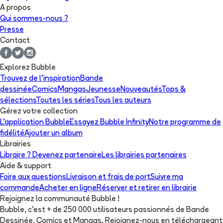
A propos
Qui sommes-nous ?
Presse
Contact
Explorez Bubble
Trouvez de l'inspiration
Bande
dessinée
Comics
Mangas
Jeunesse
Nouveautés
Tops &
sélections
Toutes les séries
Tous les auteurs
Gérez votre collection
L'application Bubble
Essayez Bubble Infinity
Notre programme de
fidélité
Ajouter un album
Librairies
Libraire ? Devenez partenaire
Les librairies partenaires
Aide & support
Foire aux questions
Livraison et frais de port
Suivre ma
commande
Acheter en ligne
Réserver et retirer en librairie
Rejoignez la communauté Bubble !
Bubble, c'est + de 250 000 utilisateurs passionnés de Bande
Dessinée, Comics et Mangas. Rejoignez-nous en téléchargeant