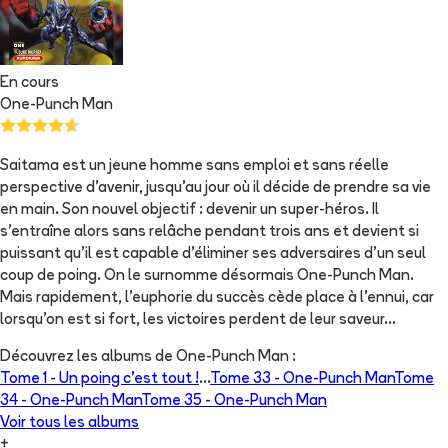
En cours
One-Punch Man
Saitama est un jeune homme sans emploi et sans réelle
perspective d'avenir, jusqu'au jour où il décide de prendre sa vie
en main. Son nouvel objectif : devenir un super-héros. Il
s'entraîne alors sans relâche pendant trois ans et devient si
puissant qu'il est capable d'éliminer ses adversaires d'un seul
coup de poing. On le surnomme désormais One-Punch Man.
Mais rapidement, l'euphorie du succès cède place à l'ennui, car
lorsqu'on est si fort, les victoires perdent de leur saveur...
Découvrez les albums de
One-Punch Man
:
Tome 1 -
Un poing c’est tout !
...
Tome 33 -
One-Punch Man
Tome
34 -
One-Punch Man
Tome 35 -
One-Punch Man
Voir tous les albums
+