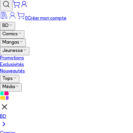
0
Créer mon compte
BD
Comics
Mangas
Jeunesse
Promotions
Exclusivités
Nouveautés
Tops
Média
BD