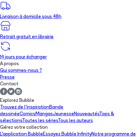
Livraison à domicile sous 48h
Retrait gratuit en librairie
14 jours pour échanger
A propos
Qui sommes-nous ?
Presse
Contact
Explorez Bubble
Trouvez de l'inspiration
Bande
dessinée
Comics
Mangas
Jeunesse
Nouveautés
Tops &
sélections
Toutes les séries
Tous les auteurs
Gérez votre collection
L'application Bubble
Essayez Bubble Infinity
Notre programme de