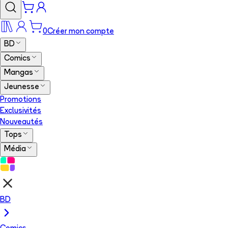
0
Créer mon compte
BD
Comics
Mangas
Jeunesse
Promotions
Exclusivités
Nouveautés
Tops
Média
BD