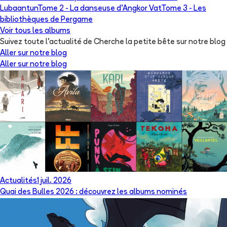
Lubaantun
Tome 2 -
La danseuse d'Angkor Vat
Tome 3 -
Les
bibliothèques de Pergame
Voir tous les albums
Suivez toute l'actualité de Cherche la petite bête sur notre blog
Aller sur notre blog
Aller sur notre blog
Actualités
1 juil. 2026
Quai des Bulles 2026 : découvrez les albums nominés