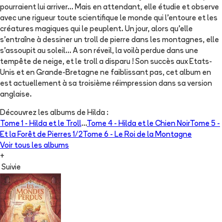
pourraient lui arriver... Mais en attendant, elle étudie et observe
avec une rigueur toute scientifique le monde qui l'entoure et les
créatures magiques qui le peuplent. Un jour, alors qu'elle
s'entraîne à dessiner un troll de pierre dans les montagnes, elle
s'assoupit au soleil... A son réveil, la voilà perdue dans une
tempête de neige, et le troll a disparu ! Son succès aux Etats-
Unis et en Grande-Bretagne ne faiblissant pas, cet album en
est actuellement à sa troisième réimpression dans sa version
anglaise.
Découvrez les albums de
Hilda
:
Tome 1 -
Hilda et le Troll
...
Tome 4 -
Hilda et le Chien Noir
Tome 5 -
Et la Forêt de Pierres 1/2
Tome 6 -
Le Roi de la Montagne
Voir tous les albums
+
Suivie