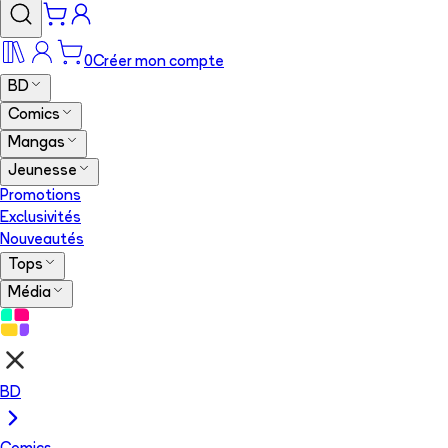
0
Créer mon compte
BD
Comics
Mangas
Jeunesse
Promotions
Exclusivités
Nouveautés
Tops
Média
BD