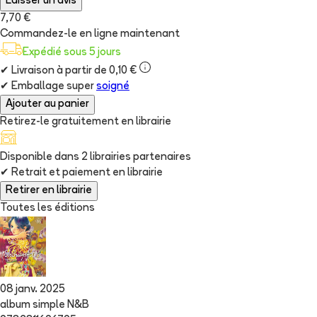
Laisser un avis
7,70 €
Commandez-le en ligne maintenant
Expédié sous 5 jours
✔
Livraison à partir de 0,10 €
✔
Emballage super
soigné
Ajouter au panier
Retirez-le gratuitement en librairie
Disponible dans
2
librairie
s
partenaire
s
✔
Retrait et paiement en librairie
Retirer en librairie
Toutes les éditions
08 janv. 2025
album simple N&B