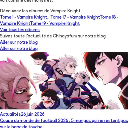
voit comme des monstres.
Découvrez les albums de
Vampire Knight
:
Tome 1 -
Vampire Knight
...
Tome 17 -
Vampire Knight
Tome 18 -
Vampire Knight
Tome 19 -
Vampire Knight
Voir tous les albums
Suivez toute l'actualité de Chihayafuru sur notre blog
Aller sur notre blog
Aller sur notre blog
Actualités
26 juin 2026
Coupe du monde de football 2026 : 5 mangas qui ne restent pas
sur le banc de touche