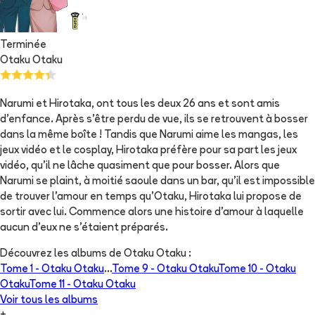
Terminée
Otaku Otaku
Narumi et Hirotaka, ont tous les deux 26 ans et sont amis
d’enfance. Après s’être perdu de vue, ils se retrouvent à bosser
dans la même boîte ! Tandis que Narumi aime les mangas, les
jeux vidéo et le cosplay, Hirotaka préfère pour sa part les jeux
vidéo, qu’il ne lâche quasiment que pour bosser. Alors que
Narumi se plaint, à moitié saoule dans un bar, qu’il est impossible
de trouver l’amour en temps qu’Otaku, Hirotaka lui propose de
sortir avec lui. Commence alors une histoire d’amour à laquelle
aucun d’eux ne s’étaient préparés.
Découvrez les albums de
Otaku Otaku
:
Tome 1 -
Otaku Otaku
...
Tome 9 -
Otaku Otaku
Tome 10 -
Otaku
Otaku
Tome 11 -
Otaku Otaku
Voir tous les albums