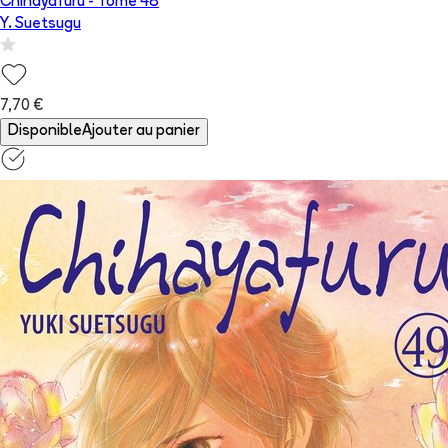
Chihayafuru
- Tome
48
Y. Suetsugu
7,70 €
Disponible
Ajouter au panier