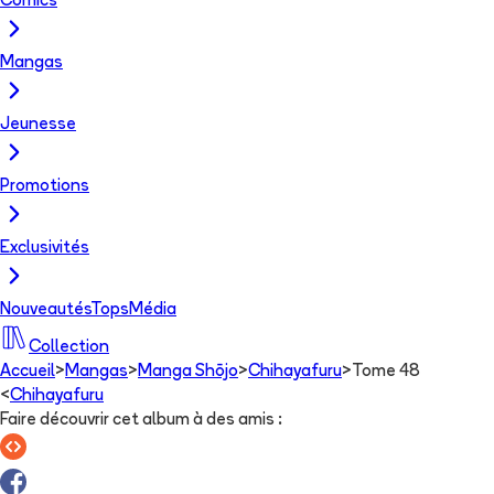
Comics
Mangas
Jeunesse
Promotions
Exclusivités
Nouveautés
Tops
Média
Collection
Accueil
>
Mangas
>
Manga Shōjo
>
Chihayafuru
>
Tome 48
<
Chihayafuru
Faire découvrir cet album à des amis
: