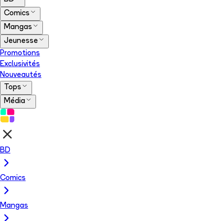
Comics
Mangas
Jeunesse
Promotions
Exclusivités
Nouveautés
Tops
Média
BD
Comics
Mangas