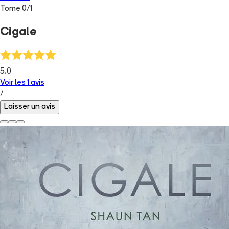
Tome
0
/
1
Cigale
5.0
Voir les
1
avis
/
Laisser un avis