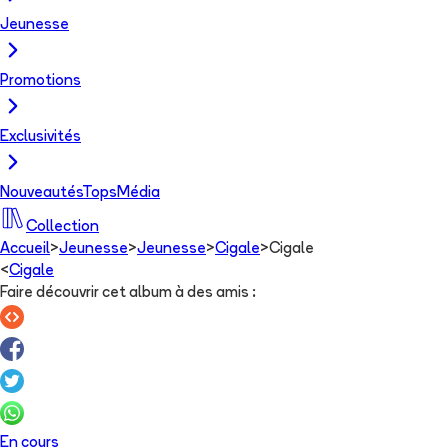
Jeunesse
Promotions
Exclusivités
Nouveautés
Tops
Média
Collection
Accueil
>
Jeunesse
>
Jeunesse
>
Cigale
>
Cigale
<
Cigale
Faire découvrir cet album à des amis
:
En cours