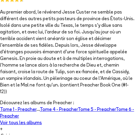
Au premier abord, le révérend Jesse Custer ne semble pas
différent des autres petits pasteurs de province des États-Unis.
Isolé dans une petite ville du Texas, le temps s'y dilue sans
agitation, et avec lui, l'ardeur de sa foi. Jusqu'au jour où un
terrible accident vient anéantir son église et décimer
l'ensemble de ses fidèles. Depuis lors, Jesse développe
d'étranges pouvoirs émanant d'une force spirituelle appelée
Genesis. En proie au doute et à de multiples interrogations,
l'homme se lance alors à la recherche de Dieu et, chemin
faisant, croise la route de Tulip, son ex-fiancée, et de Cassidy,
un vampire irlandais. Un pèlerinage au coeur de l'Amérique, où le
Bien et le Mal ne font qu'un. (contient Preacher Book One (#1-
12))
Découvrez les albums de
Preacher
:
Tome 1 -
Preacher
...
Tome 4 -
Preacher
Tome 5 -
Preacher
Tome 6 -
Preacher
Voir tous les albums
+