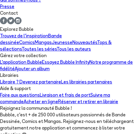
Qui sommes-nous ?
Presse
Contact
Explorez Bubble
Trouvez de l'inspiration
Bande
dessinée
Comics
Mangas
Jeunesse
Nouveautés
Tops &
sélections
Toutes les séries
Tous les auteurs
Gérez votre collection
L'application Bubble
Essayez Bubble Infinity
Notre programme de
fidélité
Ajouter un album
Librairies
Libraire ? Devenez partenaire
Les librairies partenaires
Aide & support
Foire aux questions
Livraison et frais de port
Suivre ma
commande
Acheter en ligne
Réserver et retirer en librairie
Rejoignez la communauté Bubble !
Bubble, c'est + de 250 000 utilisateurs passionnés de Bande
Dessinée, Comics et Mangas. Rejoignez-nous en téléchargeant
gratuitement notre application et commencez à lister votre