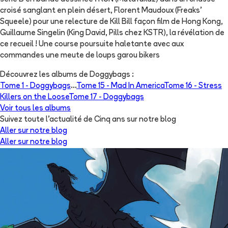
croisé sanglant en plein désert, Florent Maudoux (Freaks'
Squeele) pour une relecture de Kill Bill façon film de Hong Kong,
Guillaume Singelin (King David, Pills chez KSTR), la révélation de
ce recueil ! Une course poursuite haletante avec aux
commandes une meute de loups garou bikers
Découvrez les albums de
Doggybags
:
Tome 1 -
Doggybags
...
Tome 15 -
Mad In America
Tome 16 -
Stress
Killers on the Loose
Tome 17 -
Doggybags
Voir tous les albums
Suivez toute l'actualité de Cinq ans sur notre blog
Aller sur notre blog
Aller sur notre blog