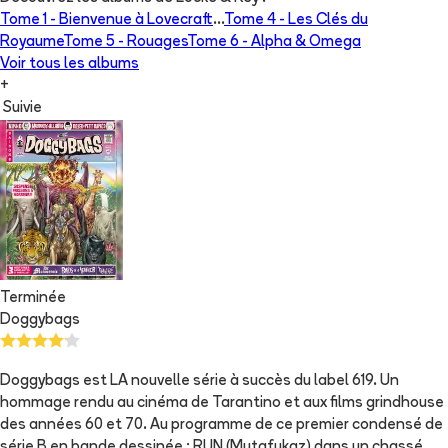
Tome 1 -
Bienvenue à Lovecraft
...
Tome 4 -
Les Clés du
Royaume
Tome 5 -
Rouages
Tome 6 -
Alpha & Omega
Voir tous les albums
+
Suivie
Terminée
Doggybags
Doggybags est LA nouvelle série à succès du label 619. Un
hommage rendu au cinéma de Tarantino et aux films grindhouse
des années 60 et 70. Au programme de ce premier condensé de
série B en bande dessinée : RUN (Mutafukaz) dans un chassé