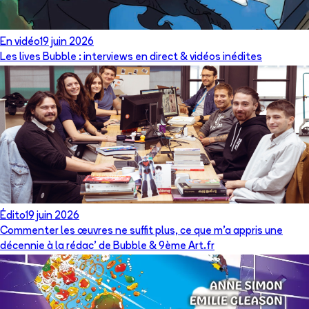
En vidéo
19 juin 2026
Les lives Bubble : interviews en direct & vidéos inédites
Édito
19 juin 2026
Commenter les œuvres ne suffit plus, ce que m’a appris une
décennie à la rédac’ de Bubble & 9ème Art.fr