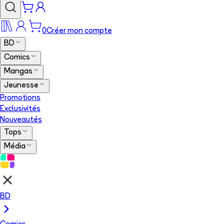
0
Créer mon compte
BD
Comics
Mangas
Jeunesse
Promotions
Exclusivités
Nouveautés
Tops
Média
BD