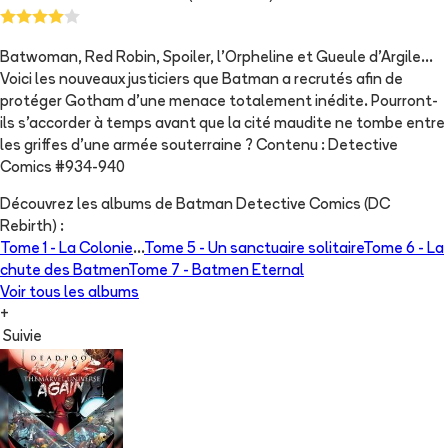
Batwoman, Red Robin, Spoiler, l'Orpheline et Gueule d'Argile...
Voici les nouveaux justiciers que Batman a recrutés afin de
protéger Gotham d'une menace totalement inédite. Pourront-
ils s'accorder à temps avant que la cité maudite ne tombe entre
les griffes d'une armée souterraine ? Contenu : Detective
Comics #934-940
Découvrez les albums de
Batman Detective Comics (DC
Rebirth)
:
Tome 1 -
La Colonie
...
Tome 5 -
Un sanctuaire solitaire
Tome 6 -
La
chute des Batmen
Tome 7 -
Batmen Eternal
Voir tous les albums
+
Suivie