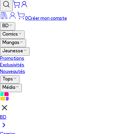
0
Créer mon compte
BD
Comics
Mangas
Jeunesse
Promotions
Exclusivités
Nouveautés
Tops
Média
BD