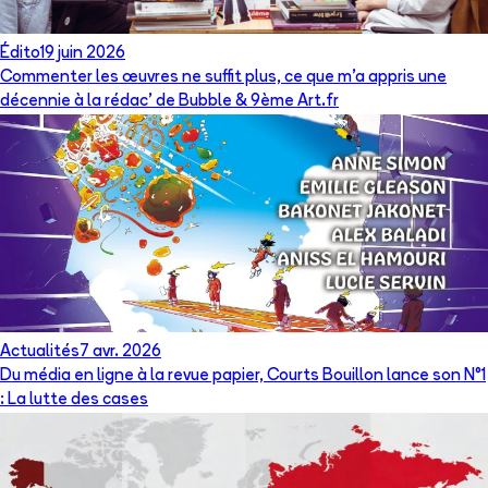
Édito
19 juin 2026
Commenter les œuvres ne suffit plus, ce que m’a appris une
décennie à la rédac’ de Bubble & 9ème Art.fr
Actualités
7 avr. 2026
Du média en ligne à la revue papier, Courts Bouillon lance son N°1
: La lutte des cases