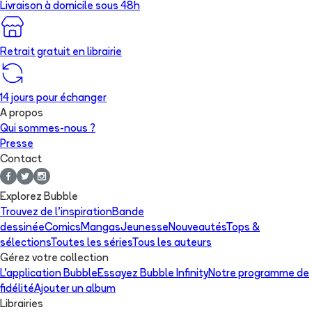
Livraison à domicile sous 48h
Retrait gratuit en librairie
14 jours pour échanger
A propos
Qui sommes-nous ?
Presse
Contact
Explorez Bubble
Trouvez de l'inspiration
Bande
dessinée
Comics
Mangas
Jeunesse
Nouveautés
Tops &
sélections
Toutes les séries
Tous les auteurs
Gérez votre collection
L'application Bubble
Essayez Bubble Infinity
Notre programme de
fidélité
Ajouter un album
Librairies