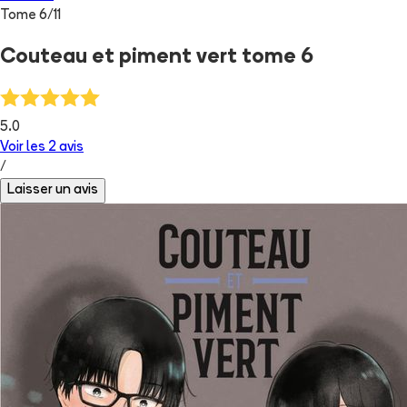
Tome
6
/
11
Couteau et piment vert tome 6
5.0
Voir les
2
avis
/
Laisser un avis