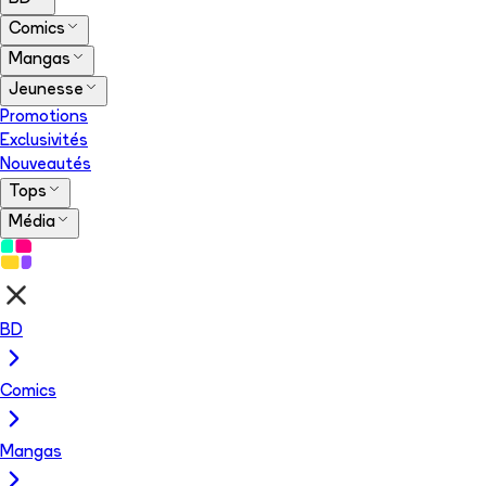
Comics
Mangas
Jeunesse
Promotions
Exclusivités
Nouveautés
Tops
Média
BD
Comics
Mangas