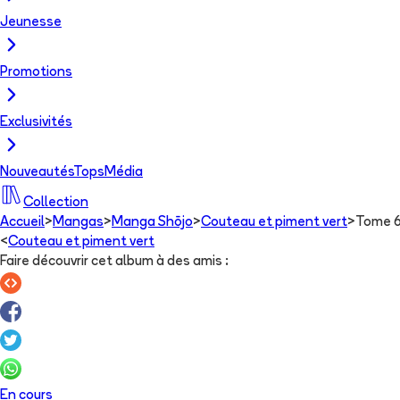
Jeunesse
Promotions
Exclusivités
Nouveautés
Tops
Média
Collection
Accueil
>
Mangas
>
Manga Shōjo
>
Couteau et piment vert
>
Tome 
<
Couteau et piment vert
Faire découvrir cet album à des amis
:
En cours