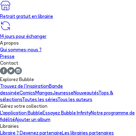
Retrait gratuit en librairie
14 jours pour échanger
A propos
Qui sommes-nous ?
Presse
Contact
Explorez Bubble
Trouvez de l'inspiration
Bande
dessinée
Comics
Mangas
Jeunesse
Nouveautés
Tops &
sélections
Toutes les séries
Tous les auteurs
Gérez votre collection
L'application Bubble
Essayez Bubble Infinity
Notre programme de
fidélité
Ajouter un album
Librairies
Libraire ? Devenez partenaire
Les librairies partenaires