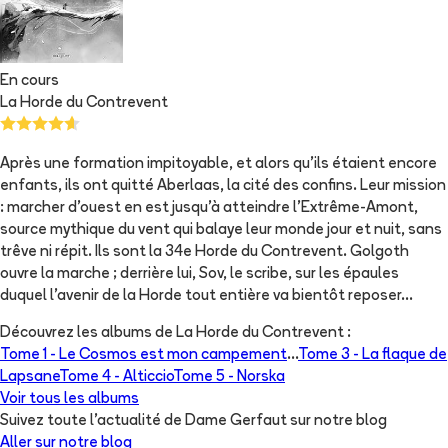
En cours
La Horde du Contrevent
Après une formation impitoyable, et alors qu'ils étaient encore
enfants, ils ont quitté Aberlaas, la cité des confins. Leur mission
: marcher d'ouest en est jusqu'à atteindre l'Extrême-Amont,
source mythique du vent qui balaye leur monde jour et nuit, sans
trêve ni répit. Ils sont la 34e Horde du Contrevent. Golgoth
ouvre la marche ; derrière lui, Sov, le scribe, sur les épaules
duquel l'avenir de la Horde tout entière va bientôt reposer...
Découvrez les albums de
La Horde du Contrevent
:
Tome 1 -
Le Cosmos est mon campement
...
Tome 3 -
La flaque de
Lapsane
Tome 4 -
Alticcio
Tome 5 -
Norska
Voir tous les albums
Suivez toute l'actualité de Dame Gerfaut sur notre blog
Aller sur notre blog