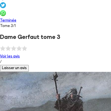
Terminée
Tome
3
/
1
Dame Gerfaut tome 3
Voir les
avis
/
Laisser un avis