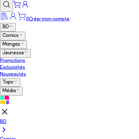
0
Créer mon compte
BD
Comics
Mangas
Jeunesse
Promotions
Exclusivités
Nouveautés
Tops
Média
BD