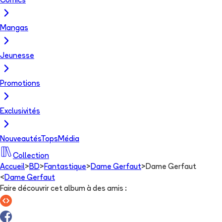
Comics
Mangas
Jeunesse
Promotions
Exclusivités
Nouveautés
Tops
Média
Collection
Accueil
>
BD
>
Fantastique
>
Dame Gerfaut
>
Dame Gerfaut
<
Dame Gerfaut
Faire découvrir cet album à des amis
: