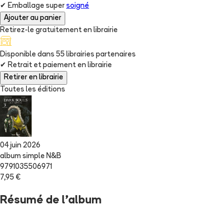
✔
Emballage super
soigné
Ajouter au panier
Retirez-le gratuitement en librairie
Disponible dans
55
librairie
s
partenaire
s
✔
Retrait et paiement en librairie
Retirer en librairie
Toutes les éditions
04 juin 2026
album simple N&B
9791035506971
7,95 €
Résumé de l'album