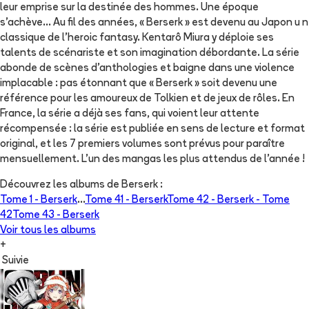
leur emprise sur la destinée des hommes. Une époque
s'achève... Au fil des années, « Berserk » est devenu au Japon u n
classique de l'heroic fantasy. Kentarô Miura y déploie ses
talents de scénariste et son imagination débordante. La série
abonde de scènes d'anthologies et baigne dans une violence
implacable : pas étonnant que « Berserk » soit devenu une
référence pour les amoureux de Tolkien et de jeux de rôles. En
France, la série a déjà ses fans, qui voient leur attente
récompensée : la série est publiée en sens de lecture et format
original, et les 7 premiers volumes sont prévus pour paraître
mensuellement. L'un des mangas les plus attendus de l'année !
Découvrez les albums de
Berserk
:
Tome 1 -
Berserk
...
Tome 41 -
Berserk
Tome 42 -
Berserk - Tome
42
Tome 43 -
Berserk
Voir tous les albums
+
Suivie