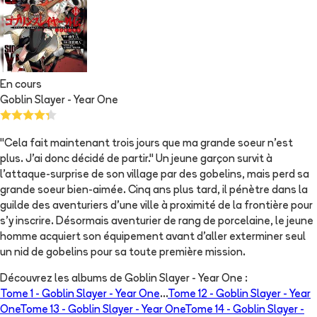
En cours
Goblin Slayer - Year One
"Cela fait maintenant trois jours que ma grande soeur n'est
plus. J'ai donc décidé de partir." Un jeune garçon survit à
l'attaque-surprise de son village par des gobelins, mais perd sa
grande soeur bien-aimée. Cinq ans plus tard, il pénètre dans la
guilde des aventuriers d'une ville à proximité de la frontière pour
s'y inscrire. Désormais aventurier de rang de porcelaine, le jeune
homme acquiert son équipement avant d'aller exterminer seul
un nid de gobelins pour sa toute première mission.
Découvrez les albums de
Goblin Slayer - Year One
:
Tome 1 -
Goblin Slayer - Year One
...
Tome 12 -
Goblin Slayer - Year
One
Tome 13 -
Goblin Slayer - Year One
Tome 14 -
Goblin Slayer -