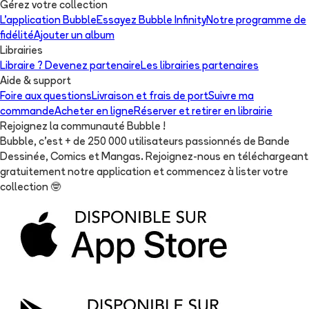
Gérez votre collection
L'application Bubble
Essayez Bubble Infinity
Notre programme de
fidélité
Ajouter un album
Librairies
Libraire ? Devenez partenaire
Les librairies partenaires
Aide & support
Foire aux questions
Livraison et frais de port
Suivre ma
commande
Acheter en ligne
Réserver et retirer en librairie
Rejoignez la communauté Bubble !
Bubble, c'est + de 250 000 utilisateurs passionnés de Bande
Dessinée, Comics et Mangas. Rejoignez-nous en téléchargeant
gratuitement notre application et commencez à lister votre
collection
🤓