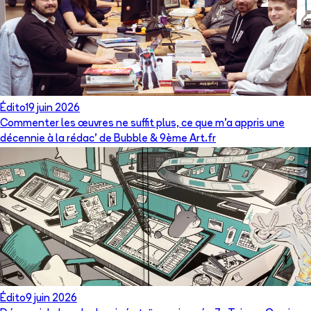
Édito
19 juin 2026
Commenter les œuvres ne suffit plus, ce que m’a appris une
décennie à la rédac’ de Bubble & 9ème Art.fr
Édito
9 juin 2026