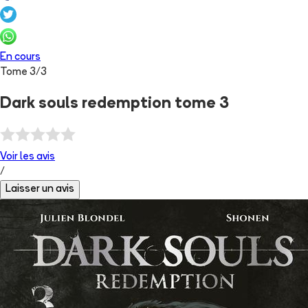
En cours
Tome
3
/
3
Dark souls redemption tome 3
Voir les
avis
/
Laisser un avis