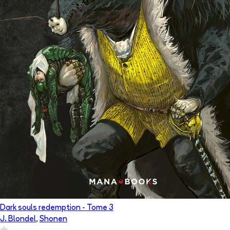
Dark souls redemption
- Tome
3
J. Blondel
,
Shonen