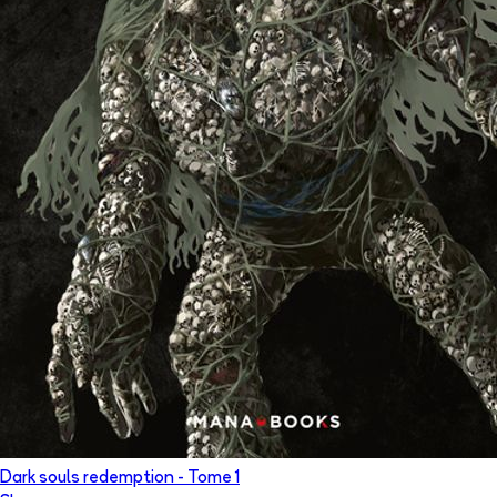
Dark souls redemption
- Tome
1