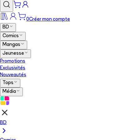
0
Créer mon compte
BD
Comics
Mangas
Jeunesse
Promotions
Exclusivités
Nouveautés
Tops
Média
BD