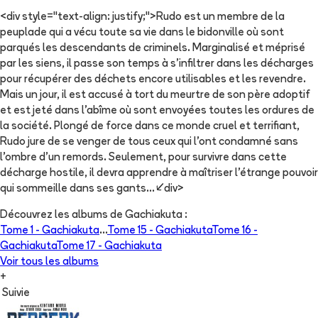
<div style="text-align: justify;">Rudo est un membre de la
peuplade qui a vécu toute sa vie dans le bidonville où sont
parqués les descendants de criminels. Marginalisé et méprisé
par les siens, il passe son temps à s'infiltrer dans les décharges
pour récupérer des déchets encore utilisables et les revendre.
Mais un jour, il est accusé à tort du meurtre de son père adoptif
et est jeté dans l’abîme où sont envoyées toutes les ordures de
la société. Plongé de force dans ce monde cruel et terrifiant,
Rudo jure de se venger de tous ceux qui l’ont condamné sans
l’ombre d’un remords. Seulement, pour survivre dans cette
décharge hostile, il devra apprendre à maîtriser l’étrange pouvoir
qui sommeille dans ses gants...</div>
Découvrez les albums de
Gachiakuta
:
Tome 1 -
Gachiakuta
...
Tome 15 -
Gachiakuta
Tome 16 -
Gachiakuta
Tome 17 -
Gachiakuta
Voir tous les albums
+
Suivie