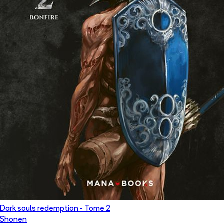
Dark souls redemption
- Tome
2
Shonen