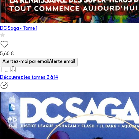
DC Saga
- Tome
1
5,60 €
Alertez-moi par email
Alerte email
Découvrez les tomes 2 à
14