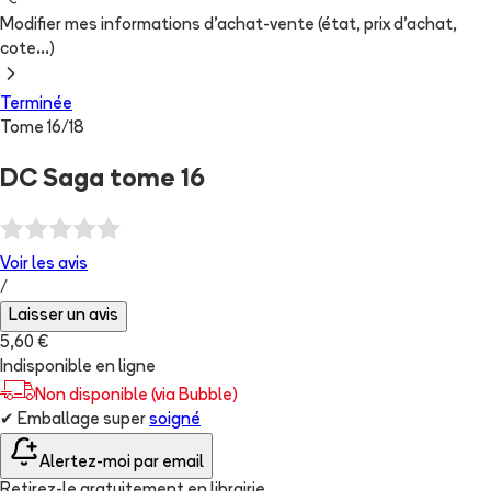
Modifier mes informations d'achat-vente (état, prix d'achat,
cote...)
Terminée
Tome
16
/
18
DC Saga tome 16
Voir les
avis
/
Laisser un avis
5,60 €
Indisponible en ligne
Non disponible (via Bubble)
✔
Emballage super
soigné
Alertez-moi par email
Retirez-le gratuitement en librairie