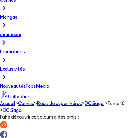
Comics
Mangas
Jeunesse
Promotions
Exclusivités
Nouveautés
Tops
Média
Collection
Accueil
>
Comics
>
Récit de super-héros
>
DC Saga
>
Tome 16
<
DC Saga
Faire découvrir cet album à des amis
: