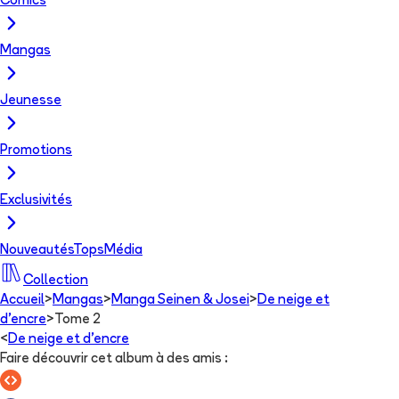
Comics
Mangas
Jeunesse
Promotions
Exclusivités
Nouveautés
Tops
Média
Collection
Accueil
>
Mangas
>
Manga Seinen & Josei
>
De neige et
d'encre
>
Tome 2
<
De neige et d'encre
Faire découvrir cet album à des amis
: