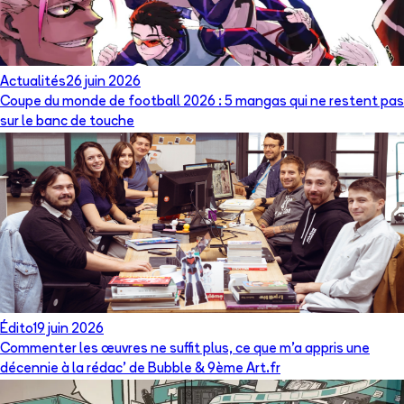
Actualités
26 juin 2026
Coupe du monde de football 2026 : 5 mangas qui ne restent pas
sur le banc de touche
Édito
19 juin 2026
Commenter les œuvres ne suffit plus, ce que m’a appris une
décennie à la rédac’ de Bubble & 9ème Art.fr