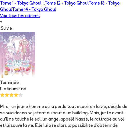
Tome 1 -
Tokyo Ghoul
...
Tome 12 -
Tokyo Ghoul
Tome 13 -
Tokyo
Ghoul
Tome 14 -
Tokyo Ghoul
Voir tous les albums
+
Suivie
Terminée
Platinum End
Mirai, un jeune homme qui a perdu tout espoir en la vie, décide de
se suicider en se jetant du haut d’un building. Mais, juste avant
qu’il ne touche le sol, un ange, appelé Nasse, le rattrape au vol
et lui sauve la vie. Elle lui o re alors la possibilité d’obtenir de