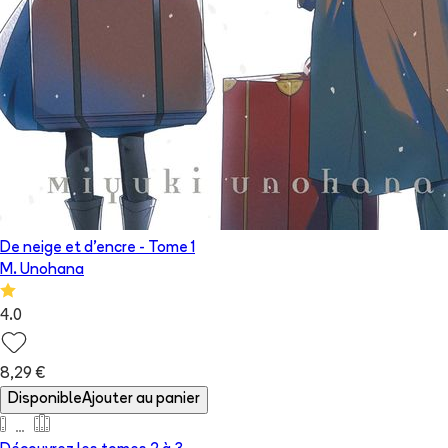
De neige et d'encre
- Tome
1
M. Unohana
4.0
8,29 €
Disponible
Ajouter au panier