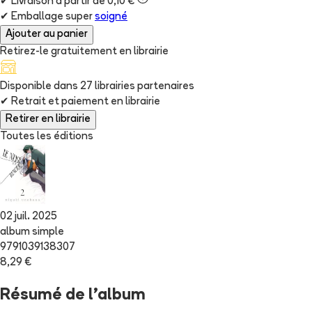
✔
Livraison à partir de 0,10 €
✔
Emballage super
soigné
Ajouter au panier
Retirez-le gratuitement en librairie
Disponible dans
27
librairie
s
partenaire
s
✔
Retrait et paiement en librairie
Retirer en librairie
Toutes les éditions
02 juil. 2025
album simple
9791039138307
8,29 €
Résumé de l'album