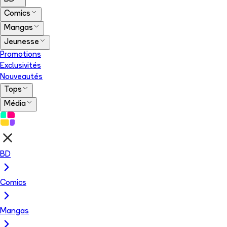
Comics
Mangas
Jeunesse
Promotions
Exclusivités
Nouveautés
Tops
Média
BD
Comics
Mangas