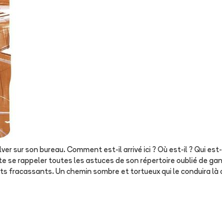
r sur son bureau. Comment est-il arrivé ici ? Où est-il ? Qui est-il
 vite se rappeler toutes les astuces de son répertoire oublié de ga
s fracassants. Un chemin sombre et tortueux qui le conduira là où